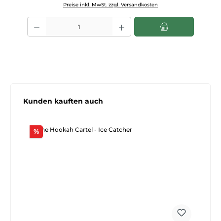
Preise inkl. MwSt. zzgl. Versandkosten
Produkt Anzahl: Gib den gewünschten Wert ein oder benutze die Scha
Produktgalerie überspringen
Kunden kauften auch
Rabatt
%