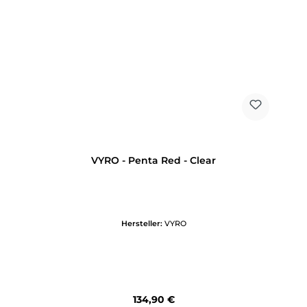
VYRO - Penta Red - Clear
Hersteller:
VYRO
Regulärer Preis:
134,90 €