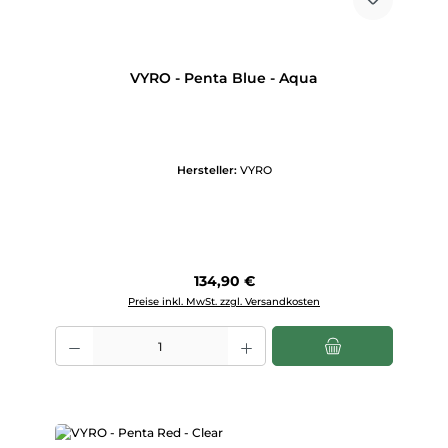
VYRO - Penta Blue - Aqua
Hersteller:
VYRO
Regulärer Preis:
134,90 €
Preise inkl. MwSt. zzgl. Versandkosten
Produkt Anzahl: Gib den gewünschten Wert ein oder benutze die Scha