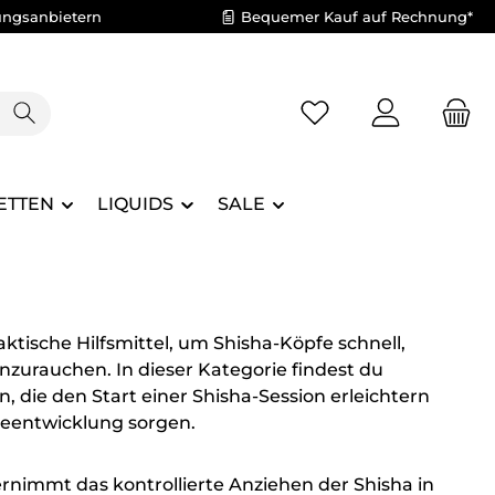
ungsanbietern
Bequemer Kauf auf Rechnung*
Du hast 0 Produkte 
ETTEN
LIQUIDS
SALE
tische Hilfsmittel, um Shisha-Köpfe schnell,
nzurauchen. In dieser Kategorie findest du
 die den Start einer Shisha-Session erleichtern
zeentwicklung sorgen.
nimmt das kontrollierte Anziehen der Shisha in