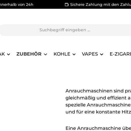
nnerhalb von 24h
Sichere Zahlung mit den Zahl
AK
ZUBEHÖR
KOHLE
VAPES
E-ZIGAR
Anrauchmaschinen sind prak
gleichmäßig und effizient a
spezielle Anrauchmaschinen,
und für eine konstante Hit
Eine Anrauchmaschine über