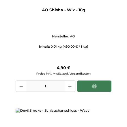
AO Shisha - Wix - 10g
Hersteller:
AO
Inhalt:
0.01 kg
(490,00 € / 1 kg)
Regulärer Preis:
4,90 €
Preise inkl. MwSt. zzgl. Versandkosten
Produkt Anzahl: Gib den gewünschten Wert ein oder benutze die Scha