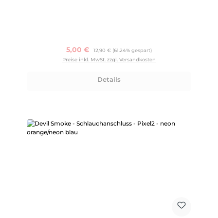
Verkaufspreis:
5,00 €
Regulärer Preis:
12,90 €
(61.24% gespart)
Preise inkl. MwSt. zzgl. Versandkosten
Details