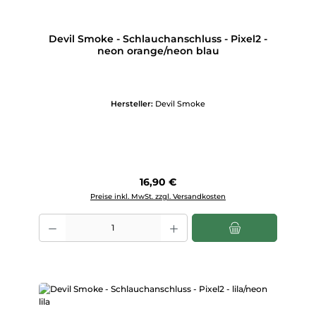
Devil Smoke - Schlauchanschluss - Pixel2 -
neon orange/neon blau
Hersteller:
Devil Smoke
Regulärer Preis:
16,90 €
Preise inkl. MwSt. zzgl. Versandkosten
Produkt Anzahl: Gib den gewünschten Wert ein oder benutze die Scha