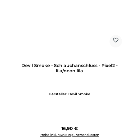
Devil Smoke - Schlauchanschluss - Pixel2 -
lila/neon lila
Hersteller:
Devil Smoke
Regulärer Preis:
16,90 €
Preise inkl. MwSt. zzgl. Versandkosten