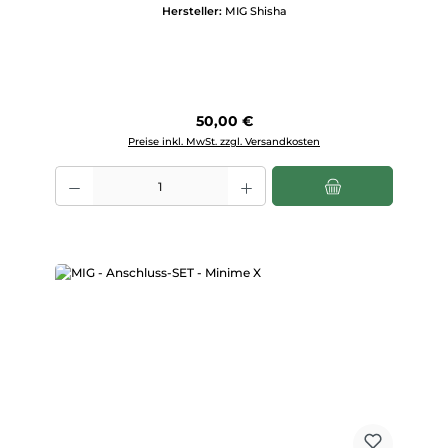
Hersteller:
MIG Shisha
Regulärer Preis:
50,00 €
Preise inkl. MwSt. zzgl. Versandkosten
Produkt Anzahl: Gib den gewünschten Wert ein oder benutze die Scha