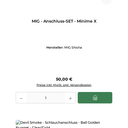
MIG - Anschluss-SET - Minime X
Hersteller:
MIG Shisha
Regulärer Preis:
50,00 €
Preise inkl. MwSt. zzgl. Versandkosten
Produkt Anzahl: Gib den gewünschten Wert ein oder benutze die Scha