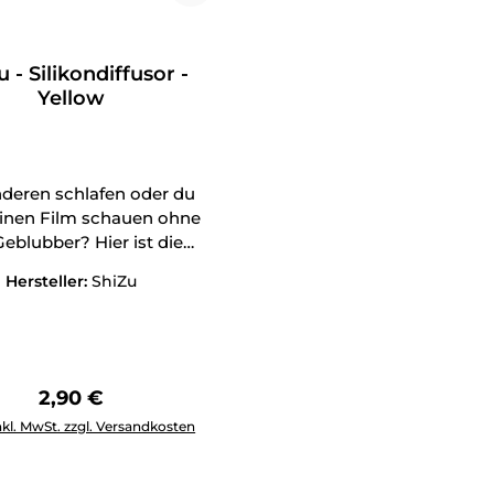
 - Silikondiffusor -
Yellow
nderen schlafen oder du
 einen Film schauen ohne
eblubber? Hier ist die
Antwort!
Hersteller:
ShiZu
Regulärer Preis:
2,90 €
Anzahl: Gib den gewünschten Wert ein oder benutze die Schal
nkl. MwSt. zzgl. Versandkosten