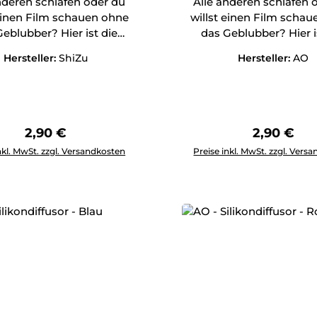
nderen schlafen oder du
Alle anderen schlafen 
 einen Film schauen ohne
willst einen Film scha
eblubber? Hier ist die
das Geblubber? Hier i
Antwort!
Antwort!
Hersteller:
ShiZu
Hersteller:
AO
Regulärer Preis:
Regulärer 
2,90 €
2,90 €
Anzahl: Gib den gewünschten Wert ein oder benutze die Schal
Produkt Anzahl: Gib den g
nkl. MwSt. zzgl. Versandkosten
Preise inkl. MwSt. zzgl. Vers