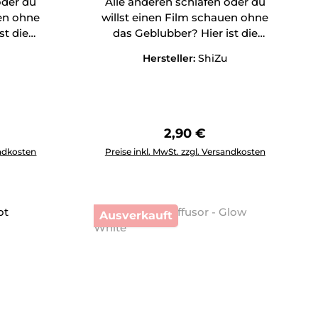
oder du
Alle anderen schlafen oder du
uen ohne
willst einen Film schauen ohne
st die
das Geblubber? Hier ist die
Antwort!
Hersteller:
ShiZu
Preis:
Regulärer Preis:
2,90 €
tflächen um die Anzahl zu erhöhen oder zu reduzieren.
ewünschten Wert ein oder benutze die Schaltflächen um die 
Produkt Anzahl: Gib den gewünschten Wert 
andkosten
Preise inkl. MwSt. zzgl. Versandkosten
Ausverkauft