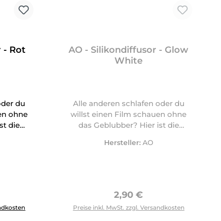
 - Rot
AO - Silikondiffusor - Glow
White
oder du
Alle anderen schlafen oder du
uen ohne
willst einen Film schauen ohne
st die
das Geblubber? Hier ist die
Antwort!
Hersteller:
AO
Preis:
Regulärer Preis:
2,90 €
tflächen um die Anzahl zu erhöhen oder zu reduzieren.
ewünschten Wert ein oder benutze die Schaltflächen um die 
andkosten
Preise inkl. MwSt. zzgl. Versandkosten