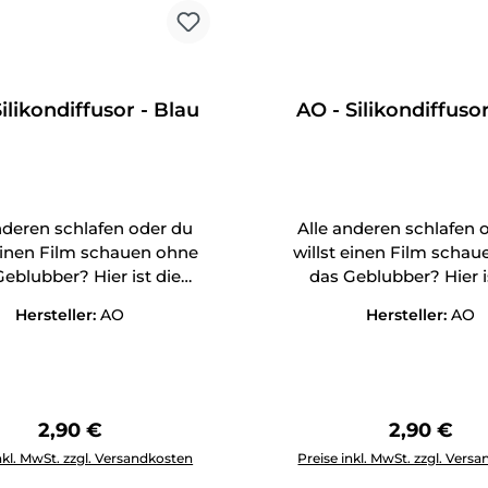
ilikondiffusor - Blau
AO - Silikondiffusor
nderen schlafen oder du
Alle anderen schlafen 
 einen Film schauen ohne
willst einen Film scha
eblubber? Hier ist die
das Geblubber? Hier i
Antwort!
Antwort!
Hersteller:
AO
Hersteller:
AO
Regulärer Preis:
Regulärer 
2,90 €
2,90 €
Anzahl: Gib den gewünschten Wert ein oder benutze die Schal
Produkt Anzahl: Gib den g
nkl. MwSt. zzgl. Versandkosten
Preise inkl. MwSt. zzgl. Vers