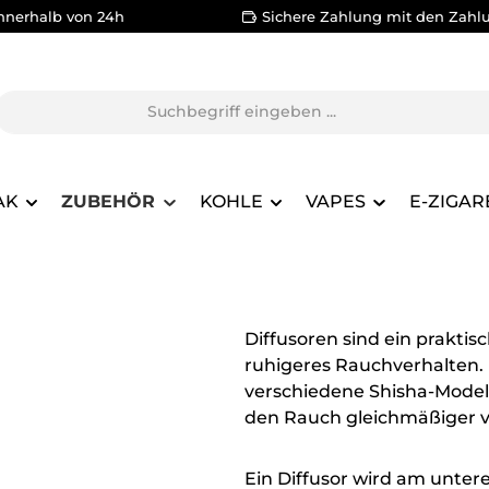
nnerhalb von 24h
Sichere Zahlung mit den Zahl
AK
ZUBEHÖR
KOHLE
VAPES
E-ZIGAR
Diffusoren sind ein praktis
ruhigeres Rauchverhalten. I
verschiedene Shisha-Model
den Rauch gleichmäßiger ve
Ein Diffusor wird am unter