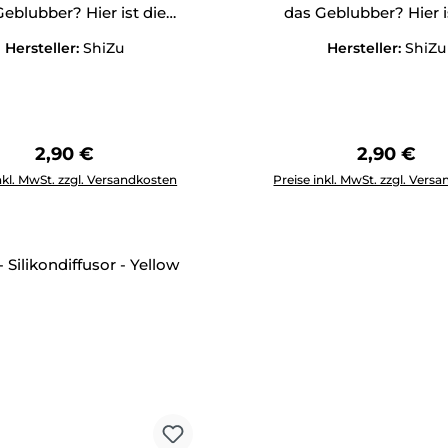
eblubber? Hier ist die
das Geblubber? Hier i
Antwort!
Antwort!
Hersteller:
ShiZu
Hersteller:
ShiZu
Regulärer Preis:
Regulärer 
2,90 €
2,90 €
Anzahl: Gib den gewünschten Wert ein oder benutze die Schal
Produkt Anzahl: Gib den g
nkl. MwSt. zzgl. Versandkosten
Preise inkl. MwSt. zzgl. Vers