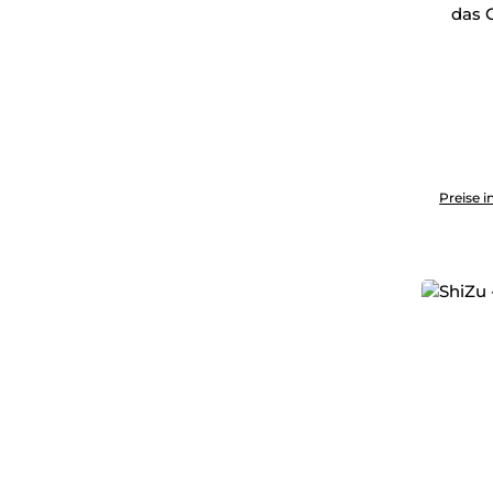
das G
Produkt 
Preise i