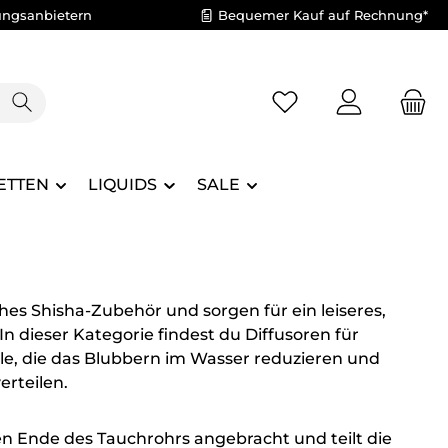
ungsanbietern
Bequemer Kauf auf Rechnung*
Du hast 0 Produkte 
ETTEN
LIQUIDS
SALE
ches Shisha-Zubehör und sorgen für ein leiseres,
n dieser Kategorie findest du Diffusoren für
le, die das Blubbern im Wasser reduzieren und
rteilen.
en Ende des Tauchrohrs angebracht und teilt die