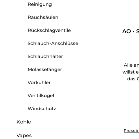
Reinigung
Rauchsäulen
Rückschlagventile
AO - S
Schlauch-Anschlüsse
Schlauchhalter
Alle a
Molassefänger
willst
das G
Vorkühler
Ventilkugel
Windschutz
Kohle
Produkt 
Preise i
Vapes