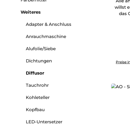
Alle a
willst
Weiteres
das G
Adapter & Anschluss
Anrauchmaschine
Alufolie/Siebe
Produkt 
Dichtungen
Preise i
Diffusor
Tauchrohr
Kohleteller
Kopfbau
LED-Untersetzer