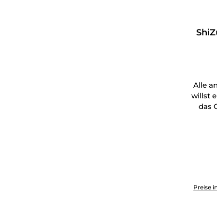
ShiZu
Alle a
willst
das G
Produkt 
Preise i