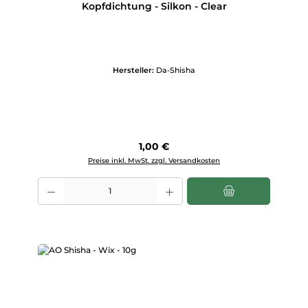
Kopfdichtung - Silkon - Clear
Hersteller:
Da-Shisha
Regulärer Preis:
1,00 €
Preise inkl. MwSt. zzgl. Versandkosten
Produkt Anzahl: Gib den gewünschten Wert ein oder benutze die Scha