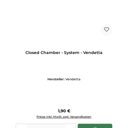
Closed Chamber - System - Vendetta
Hersteller:
Vendetta
Regulärer Preis:
1,90 €
Preise inkl. MwSt. zzgl. Versandkosten
Produkt Anzahl: Gib den gewünschten Wert ein oder benutze die Scha