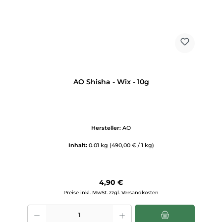
AO Shisha - Wix - 10g
Hersteller:
AO
Inhalt:
0.01 kg
(490,00 € / 1 kg)
Regulärer Preis:
4,90 €
Preise inkl. MwSt. zzgl. Versandkosten
Produkt Anzahl: Gib den gewünschten Wert ein oder benutze die Scha