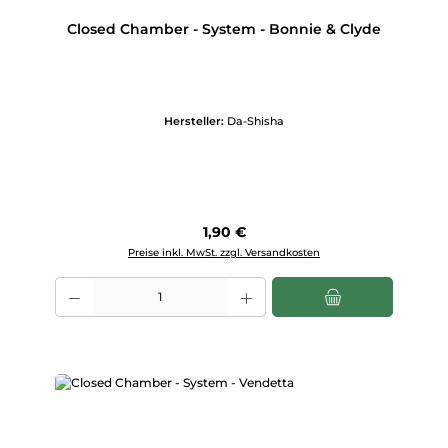
Closed Chamber - System - Bonnie & Clyde
Hersteller:
Da-Shisha
Regulärer Preis:
1,90 €
Preise inkl. MwSt. zzgl. Versandkosten
Produkt Anzahl: Gib den gewünschten Wert ein oder benutze die Scha