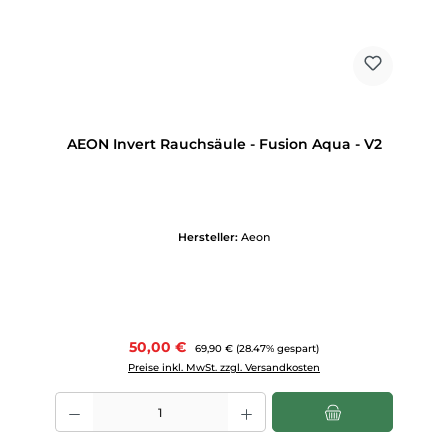
AEON Invert Rauchsäule - Fusion Aqua - V2
Hersteller:
Aeon
Verkaufspreis:
50,00 €
Regulärer Preis:
69,90 €
(28.47% gespart)
Preise inkl. MwSt. zzgl. Versandkosten
Produkt Anzahl: Gib den gewünschten Wert ein oder benutze die Scha