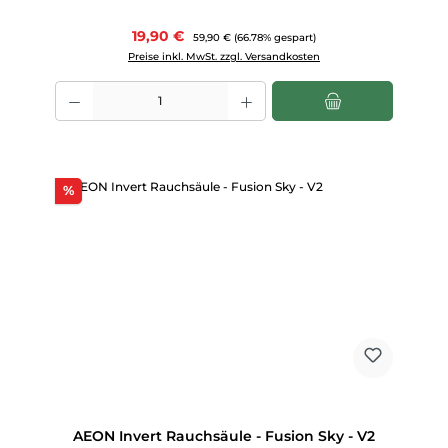
Verkaufspreis:
19,90 €
Regulärer Preis:
59,90 €
(66.78% gespart)
Preise inkl. MwSt. zzgl. Versandkosten
Produkt Anzahl: Gib den gewünschten Wert ein oder benutze die Scha
Rabatt
%
AEON Invert Rauchsäule - Fusion Sky - V2