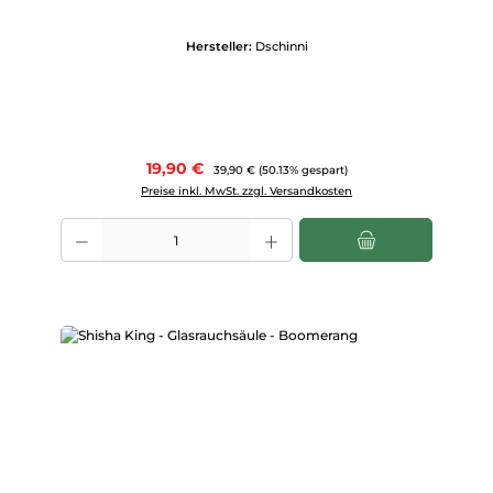
Hersteller:
Dschinni
Verkaufspreis:
19,90 €
Regulärer Preis:
39,90 €
(50.13% gespart)
Preise inkl. MwSt. zzgl. Versandkosten
Produkt Anzahl: Gib den gewünschten Wert ein oder benutze die Scha