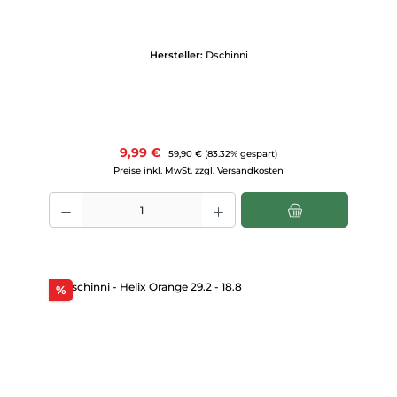
Hersteller:
Dschinni
Verkaufspreis:
9,99 €
Regulärer Preis:
59,90 €
(83.32% gespart)
Preise inkl. MwSt. zzgl. Versandkosten
Produkt Anzahl: Gib den gewünschten Wert ein oder benutze die Scha
Rabatt
%