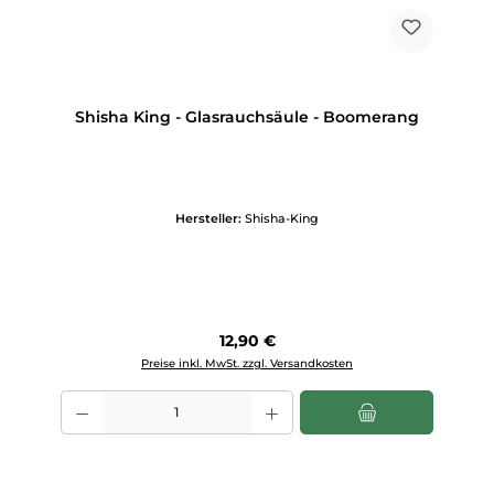
Shisha King - Glasrauchsäule - Boomerang
Hersteller:
Shisha-King
Regulärer Preis:
12,90 €
Preise inkl. MwSt. zzgl. Versandkosten
Produkt Anzahl: Gib den gewünschten Wert ein oder benutze die Scha