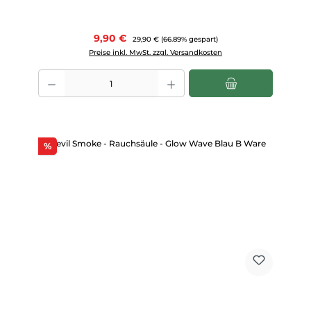
Verkaufspreis:
9,90 €
Regulärer Preis:
29,90 €
(66.89% gespart)
Preise inkl. MwSt. zzgl. Versandkosten
Produkt Anzahl: Gib den gewünschten Wert ein oder benutze die Scha
Rabatt
%