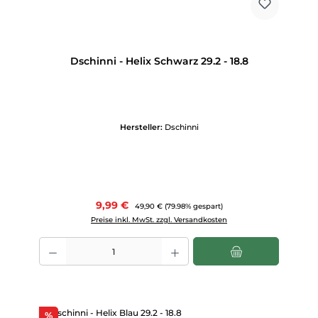
Dschinni - Helix Schwarz 29.2 - 18.8
Hersteller:
Dschinni
Verkaufspreis:
9,99 €
Regulärer Preis:
49,90 €
(79.98% gespart)
Preise inkl. MwSt. zzgl. Versandkosten
Produkt Anzahl: Gib den gewünschten Wert ein oder benutze die Scha
Rabatt
%