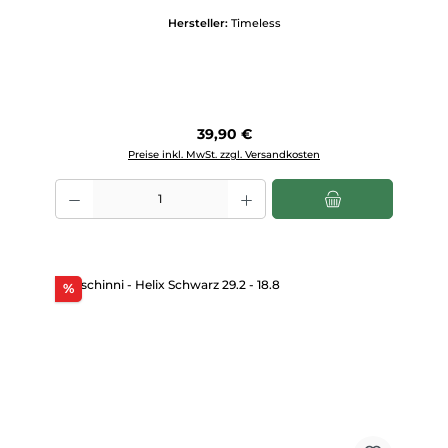
Hersteller:
Timeless
Regulärer Preis:
39,90 €
Preise inkl. MwSt. zzgl. Versandkosten
Produkt Anzahl: Gib den gewünschten Wert ein oder benutze die Scha
Rabatt
%