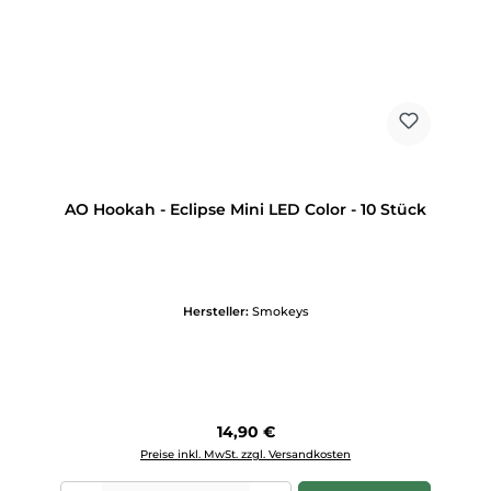
AO Hookah - Eclipse Mini LED Color - 10 Stück
Hersteller:
Smokeys
Regulärer Preis:
14,90 €
Preise inkl. MwSt. zzgl. Versandkosten
Produkt Anzahl: Gib den gewünschten Wert ein oder benutze die Scha