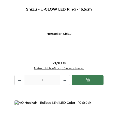
ShiZu - U-GLOW LED Ring - 16,5cm
Hersteller:
ShiZu
Regulärer Preis:
21,90 €
Preise inkl. MwSt. zzgl. Versandkosten
Produkt Anzahl: Gib den gewünschten Wert ein oder benutze die Scha