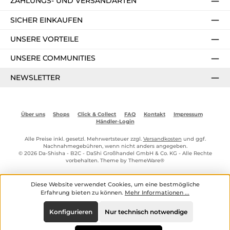
ZAHLUNGS- UND VERSANDARTEN
SICHER EINKAUFEN
UNSERE VORTEILE
UNSERE COMMUNITIES
NEWSLETTER
Über uns
Shops
Click & Collect
FAQ
Kontakt
Impressum
Händler-Login
Alle Preise inkl. gesetzl. Mehrwertsteuer zzgl.
Versandkosten
und ggf.
Nachnahmegebühren, wenn nicht anders angegeben.
© 2026 Da-Shisha - B2C - DaShi Großhandel GmbH & Co. KG - Alle Rechte
vorbehalten. Theme by
ThemeWare®
Diese Website verwendet Cookies, um eine bestmögliche
Erfahrung bieten zu können.
Mehr Informationen ...
Konfigurieren
Nur technisch notwendige