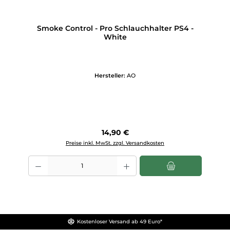
Smoke Control - Pro Schlauchhalter PS4 -
White
Hersteller:
AO
Regulärer Preis:
14,90 €
Preise inkl. MwSt. zzgl. Versandkosten
Produkt Anzahl: Gib den gewünschten Wert ein oder benutze die Scha
Kostenloser Versand ab 49 Euro*