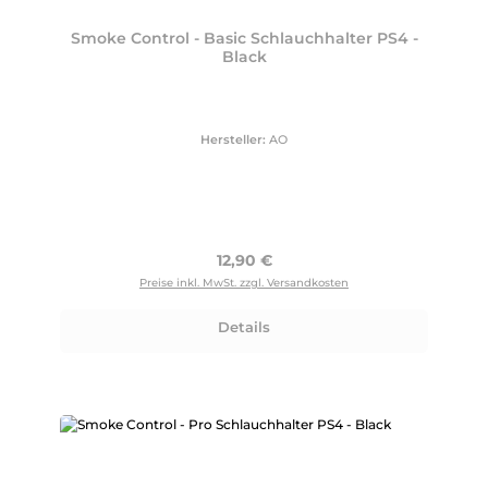
Smoke Control - Basic Schlauchhalter PS4 -
Black
Hersteller:
AO
Regulärer Preis:
12,90 €
Preise inkl. MwSt. zzgl. Versandkosten
Details