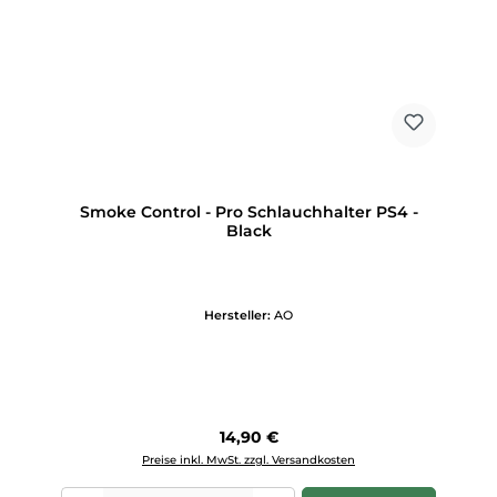
Smoke Control - Pro Schlauchhalter PS4 -
Black
Hersteller:
AO
Regulärer Preis:
14,90 €
Preise inkl. MwSt. zzgl. Versandkosten
Produkt Anzahl: Gib den gewünschten Wert ein oder benutze die Scha