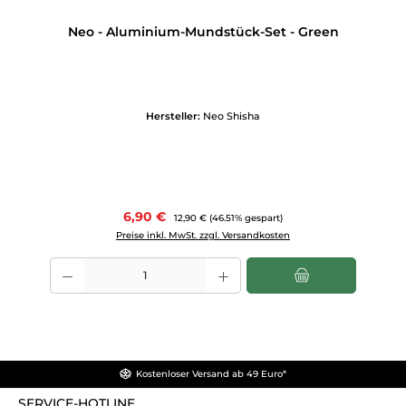
Neo - Aluminium-Mundstück-Set - Green
Hersteller:
Neo Shisha
Verkaufspreis:
6,90 €
Regulärer Preis:
12,90 €
(46.51% gespart)
Preise inkl. MwSt. zzgl. Versandkosten
Produkt Anzahl: Gib den gewünschten Wert ein oder benutze die Scha
Kostenloser Versand ab 49 Euro*
SERVICE-HOTLINE