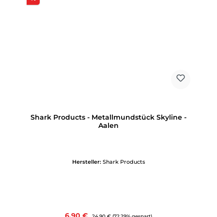
Shark Products - Metallmundstück Skyline -
Aalen
Hersteller:
Shark Products
Verkaufspreis:
6,90 €
Regulärer Preis:
24,90 €
(72.29% gespart)