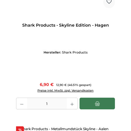
Shark Products - Skyline Edition - Hagen
Hersteller:
Shark Products
Verkaufspreis:
6,90 €
Regulärer Preis:
12,90 €
(46.51% gespart)
Preise inkl. MwSt. zzgl. Versandkosten
Produkt Anzahl: Gib den gewünschten Wert ein oder benutze die Scha
Rabatt
%