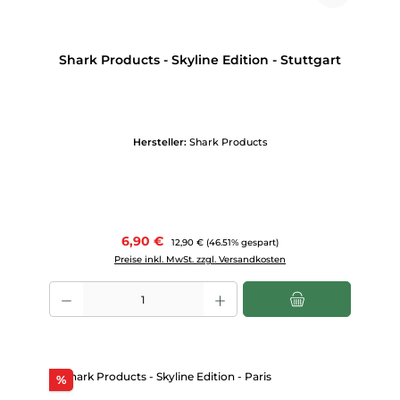
Shark Products - Skyline Edition - Stuttgart
Hersteller:
Shark Products
Verkaufspreis:
6,90 €
Regulärer Preis:
12,90 €
(46.51% gespart)
Preise inkl. MwSt. zzgl. Versandkosten
Produkt Anzahl: Gib den gewünschten Wert ein oder benutze die Scha
Rabatt
%