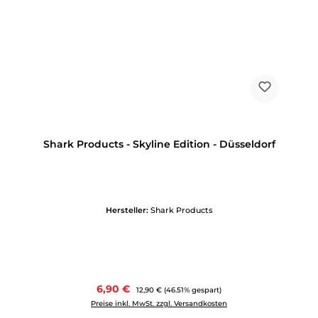
Shark Products - Skyline Edition - Düsseldorf
Hersteller:
Shark Products
Verkaufspreis:
6,90 €
Regulärer Preis:
12,90 €
(46.51% gespart)
Preise inkl. MwSt. zzgl. Versandkosten