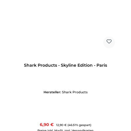
Shark Products - Skyline Edition - Paris
Hersteller:
Shark Products
Verkaufspreis:
6,90 €
Regulärer Preis:
12,90 €
(46.51% gespart)
Preise inkl. MwSt. zzgl. Versandkosten