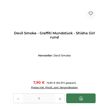
Devil Smoke - Graffiti Mundstück - Shisha Girl
rund
Hersteller:
Devil Smoke
Verkaufspreis:
7,90 €
Regulärer Preis:
15,90 €
(50.31% gespart)
Preise inkl. MwSt. zzgl. Versandkosten
Produkt Anzahl: Gib den gewünschten Wert ein oder benutze die Scha