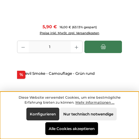
Verkaufspreis:
5,90 €
Regulärer Preis:
16,00 €
(63.13% gespart)
Preise inkl. MwSt. zzgl. Versandkosten
Produkt Anzahl: Gib den gewünschten Wert ein oder benutze die Scha
Rabatt
%
Diese Website verwendet Cookies, um eine bestmögliche
Erfahrung bieten zu können.
Mehr Informationen ...
Konfigurieren
Nur technisch notwendige
Alle Cookies akzeptieren