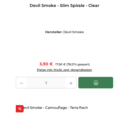
Devil Smoke - Slim Spirale - Clear
Hersteller:
Devil Smoke
Verkaufspreis:
3,90 €
Regulärer Preis:
17,90 €
(78.21% gespart)
Preise inkl. MwSt. zzgl. Versandkosten
Produkt Anzahl: Gib den gewünschten Wert ein oder benutze die Scha
Rabatt
%