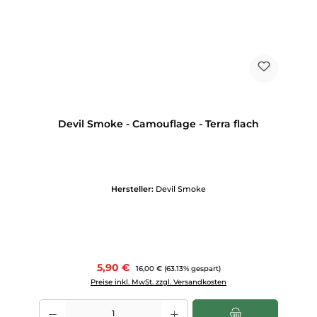
Devil Smoke - Camouflage - Terra flach
Hersteller:
Devil Smoke
Verkaufspreis:
5,90 €
Regulärer Preis:
16,00 €
(63.13% gespart)
Preise inkl. MwSt. zzgl. Versandkosten
Produkt Anzahl: Gib den gewünschten Wert ein oder benutze die Scha