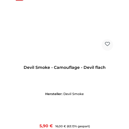
Devil Smoke - Camouflage - Devil flach
Hersteller:
Devil Smoke
Verkaufspreis:
5,90 €
Regulärer Preis:
16,00 €
(63.13% gespart)