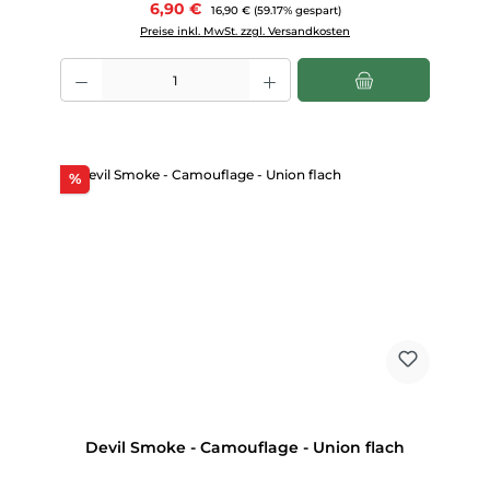
Verkaufspreis:
6,90 €
Regulärer Preis:
16,90 €
(59.17% gespart)
Preise inkl. MwSt. zzgl. Versandkosten
Produkt Anzahl: Gib den gewünschten Wert ein oder benutze die Scha
Rabatt
%
Devil Smoke - Camouflage - Union flach