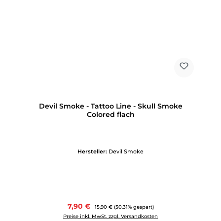
Devil Smoke - Tattoo Line - Skull Smoke
Colored flach
Hersteller:
Devil Smoke
Verkaufspreis:
7,90 €
Regulärer Preis:
15,90 €
(50.31% gespart)
Preise inkl. MwSt. zzgl. Versandkosten