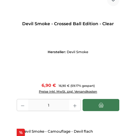
Devil Smoke - Crossed Ball Edition - Clear
Hersteller:
Devil Smoke
Verkaufspreis:
6,90 €
Regulärer Preis:
16,90 €
(59.17% gespart)
Preise inkl. MwSt. zzgl. Versandkosten
Produkt Anzahl: Gib den gewünschten Wert ein oder benutze die Scha
Rabatt
%