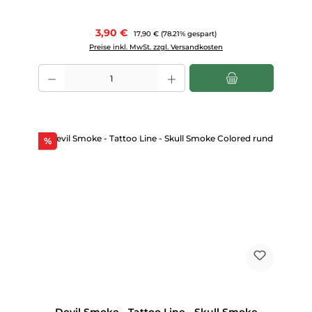
Verkaufspreis:
3,90 €
Regulärer Preis:
17,90 €
(78.21% gespart)
Preise inkl. MwSt. zzgl. Versandkosten
Produkt Anzahl: Gib den gewünschten Wert ein oder benutze die Scha
Rabatt
%
Devil Smoke - Tattoo Line - Skull Smoke