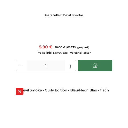
Hersteller:
Devil Smoke
Verkaufspreis:
5,90 €
Regulärer Preis:
16,00 €
(63.13% gespart)
Preise inkl. MwSt. zzgl. Versandkosten
Produkt Anzahl: Gib den gewünschten Wert ein oder benutze die Scha
Rabatt
%