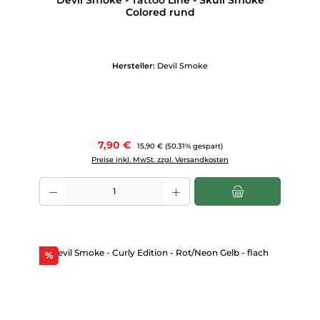
Colored rund
Hersteller:
Devil Smoke
Verkaufspreis:
7,90 €
Regulärer Preis:
15,90 €
(50.31% gespart)
Preise inkl. MwSt. zzgl. Versandkosten
Produkt Anzahl: Gib den gewünschten Wert ein oder benutze die Scha
Rabatt
%