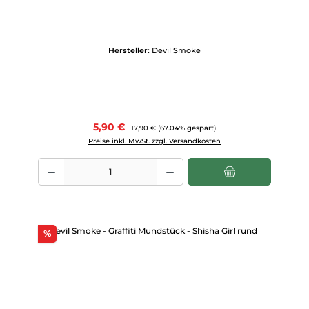
Hersteller:
Devil Smoke
Verkaufspreis:
5,90 €
Regulärer Preis:
17,90 €
(67.04% gespart)
Preise inkl. MwSt. zzgl. Versandkosten
Produkt Anzahl: Gib den gewünschten Wert ein oder benutze die Scha
Rabatt
%