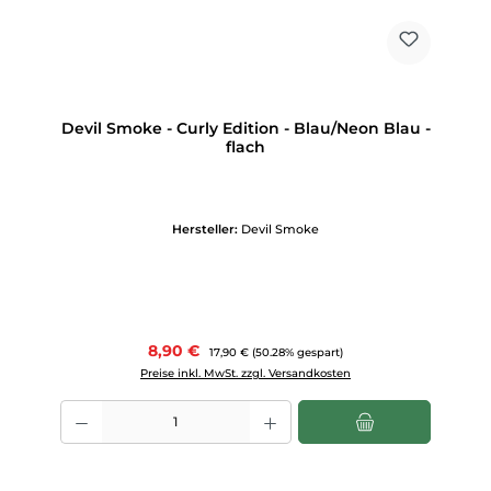
Devil Smoke - Curly Edition - Blau/Neon Blau -
flach
Hersteller:
Devil Smoke
Verkaufspreis:
8,90 €
Regulärer Preis:
17,90 €
(50.28% gespart)
Preise inkl. MwSt. zzgl. Versandkosten
Produkt Anzahl: Gib den gewünschten Wert ein oder benutze die Scha