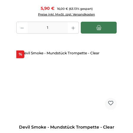
Verkaufspreis:
5,90 €
Regulärer Preis:
16,00 €
(63.13% gespart)
Preise inkl. MwSt. zzgl. Versandkosten
Produkt Anzahl: Gib den gewünschten Wert ein oder benutze die Scha
Rabatt
%
Devil Smoke - Mundstück Trompette - Clear