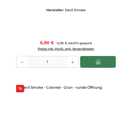
Hersteller:
Devil Smoke
Verkaufspreis:
6,90 €
Regulärer Preis:
12,90 €
(46.51% gespart)
Preise inkl. MwSt. zzgl. Versandkosten
Produkt Anzahl: Gib den gewünschten Wert ein oder benutze die Scha
Rabatt
%