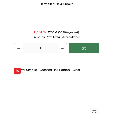
Hersteller:
Devil Smoke
Verkaufspreis:
8,90 €
Regulärer Preis:
17,90 €
(50.28% gespart)
Preise inkl. MwSt. zzgl. Versandkosten
Produkt Anzahl: Gib den gewünschten Wert ein oder benutze die Scha
Rabatt
%