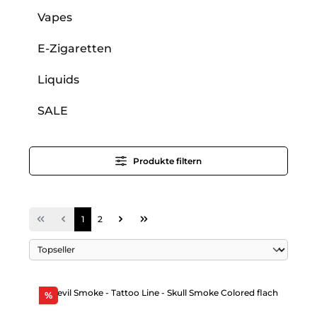
Vapes
E-Zigaretten
Liquids
SALE
Produkte filtern
Seite
Seite
1
2
Rabatt
%