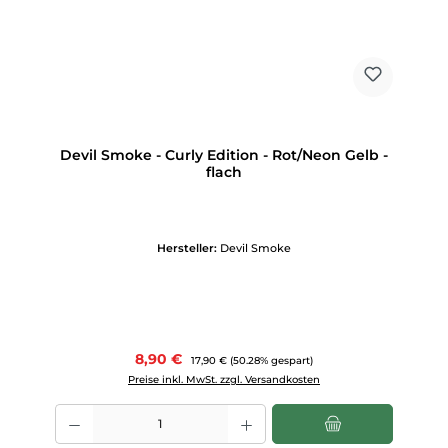
Devil Smoke - Curly Edition - Rot/Neon Gelb -
flach
Hersteller:
Devil Smoke
Verkaufspreis:
8,90 €
Regulärer Preis:
17,90 €
(50.28% gespart)
Preise inkl. MwSt. zzgl. Versandkosten
Produkt Anzahl: Gib den gewünschten Wert ein oder benutze die Scha