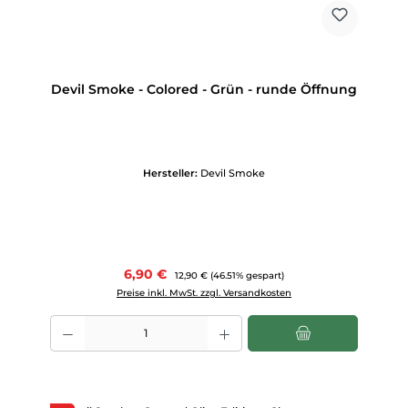
Devil Smoke - Colored - Grün - runde Öffnung
Hersteller:
Devil Smoke
Verkaufspreis:
6,90 €
Regulärer Preis:
12,90 €
(46.51% gespart)
Preise inkl. MwSt. zzgl. Versandkosten
Produkt Anzahl: Gib den gewünschten Wert ein oder benutze die Scha