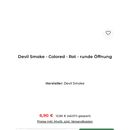
Devil Smoke - Colored - Rot - runde Öffnung
Hersteller:
Devil Smoke
Verkaufspreis:
6,90 €
Regulärer Preis:
12,90 €
(46.51% gespart)
Preise inkl. MwSt. zzgl. Versandkosten