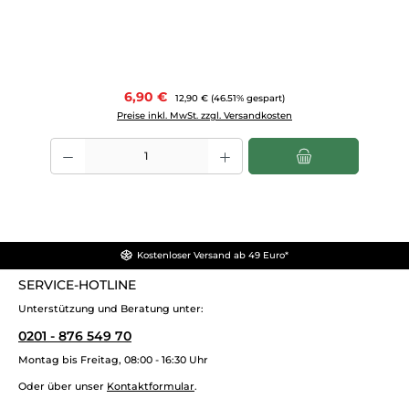
Verkaufspreis:
6,90 €
Regulärer Preis:
12,90 €
(46.51% gespart)
Preise inkl. MwSt. zzgl. Versandkosten
Produkt Anzahl: Gib den gewünschten Wert ein oder benutze die Scha
Kostenloser Versand ab 49 Euro*
SERVICE-HOTLINE
Unterstützung und Beratung unter:
0201 - 876 549 70
Montag bis Freitag, 08:00 - 16:30 Uhr
Oder über unser
Kontaktformular
.