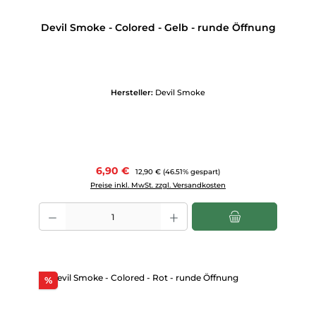
Devil Smoke - Colored - Gelb - runde Öffnung
Hersteller:
Devil Smoke
Verkaufspreis:
6,90 €
Regulärer Preis:
12,90 €
(46.51% gespart)
Preise inkl. MwSt. zzgl. Versandkosten
Produkt Anzahl: Gib den gewünschten Wert ein oder benutze die Scha
Rabatt
%