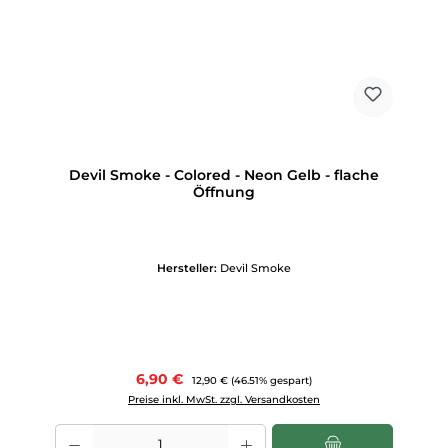
Devil Smoke - Colored - Neon Gelb - flache
Öffnung
Hersteller:
Devil Smoke
Verkaufspreis:
6,90 €
Regulärer Preis:
12,90 €
(46.51% gespart)
Preise inkl. MwSt. zzgl. Versandkosten
Produkt Anzahl: Gib den gewünschten Wert ein oder benutze die Scha