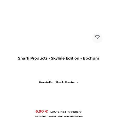
Shark Products - Skyline Edition - Bochum
Hersteller:
Shark Products
Verkaufspreis:
6,90 €
Regulärer Preis:
12,90 €
(46.51% gespart)
Preise inkl. MwSt. zzgl. Versandkosten