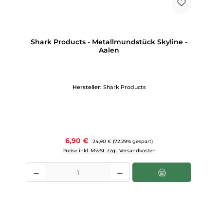
Shark Products - Metallmundstück Skyline -
Aalen
Hersteller:
Shark Products
Verkaufspreis:
6,90 €
Regulärer Preis:
24,90 €
(72.29% gespart)
Preise inkl. MwSt. zzgl. Versandkosten
Produkt Anzahl: Gib den gewünschten Wert ein oder benutze die Scha