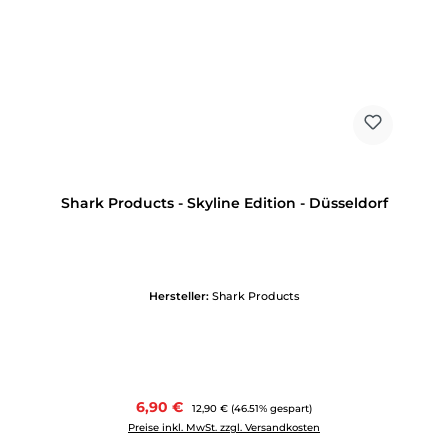
Shark Products - Skyline Edition - Düsseldorf
Hersteller:
Shark Products
Verkaufspreis:
6,90 €
Regulärer Preis:
12,90 €
(46.51% gespart)
Preise inkl. MwSt. zzgl. Versandkosten