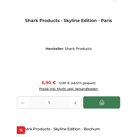
Shark Products - Skyline Edition - Paris
Hersteller:
Shark Products
Verkaufspreis:
6,90 €
Regulärer Preis:
12,90 €
(46.51% gespart)
Preise inkl. MwSt. zzgl. Versandkosten
Produkt Anzahl: Gib den gewünschten Wert ein oder benutze die Scha
Rabatt
%