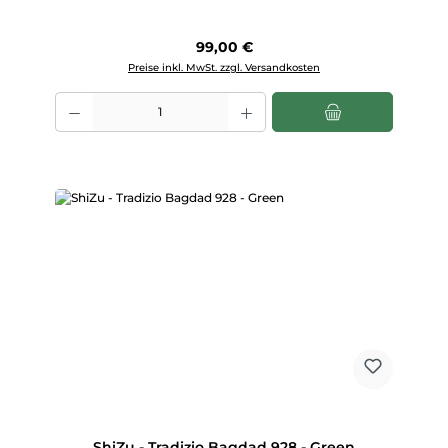
Regulärer Preis:
99,00 €
Preise inkl. MwSt. zzgl. Versandkosten
Produkt Anzahl: Gib den gewünschten Wert ein oder benutze die Scha
ShiZu - Tradizio Bagdad 928 - Green