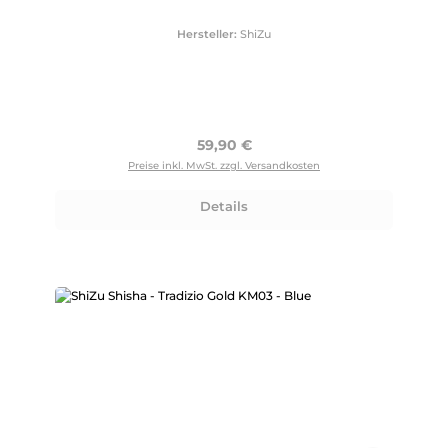
Hersteller:
ShiZu
Regulärer Preis:
59,90 €
Preise inkl. MwSt. zzgl. Versandkosten
Details