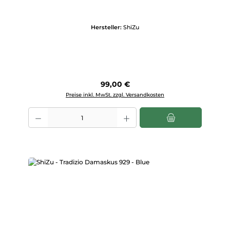
Hersteller:
ShiZu
Regulärer Preis:
99,00 €
Preise inkl. MwSt. zzgl. Versandkosten
Produkt Anzahl: Gib den gewünschten Wert ein oder benutze die Scha