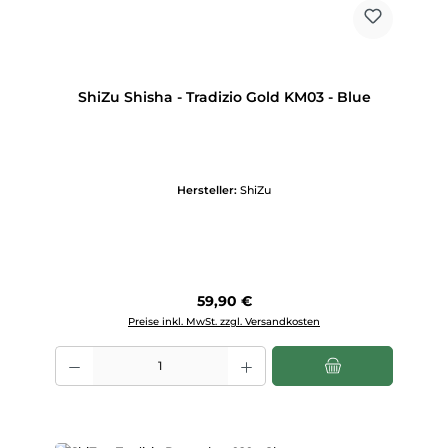
ShiZu Shisha - Tradizio Gold KM03 - Blue
Hersteller:
ShiZu
Regulärer Preis:
59,90 €
Preise inkl. MwSt. zzgl. Versandkosten
Produkt Anzahl: Gib den gewünschten Wert ein oder benutze die Scha