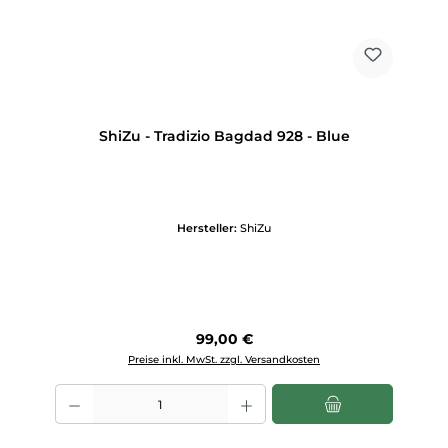
ShiZu - Tradizio Bagdad 928 - Blue
Hersteller:
ShiZu
Regulärer Preis:
99,00 €
Preise inkl. MwSt. zzgl. Versandkosten
Produkt Anzahl: Gib den gewünschten Wert ein oder benutze die Scha