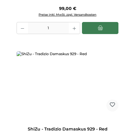
Regulärer Preis:
99,00 €
Preise inkl. MwSt. zzgl. Versandkosten
Produkt Anzahl: Gib den gewünschten Wert ein oder benutze die Scha
ShiZu - Tradizio Damaskus 929 - Red