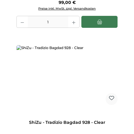
Regulärer Preis:
99,00 €
Preise inkl. MwSt. zzgl. Versandkosten
Produkt Anzahl: Gib den gewünschten Wert ein oder benutze die Scha
ShiZu - Tradizio Bagdad 928 - Clear