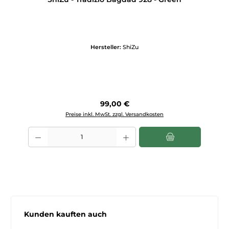
Hersteller:
ShiZu
Regulärer Preis:
99,00 €
Preise inkl. MwSt. zzgl. Versandkosten
Produkt Anzahl: Gib den gewünschten Wert ein oder benutze die Scha
Produktgalerie überspringen
Kunden kauften auch