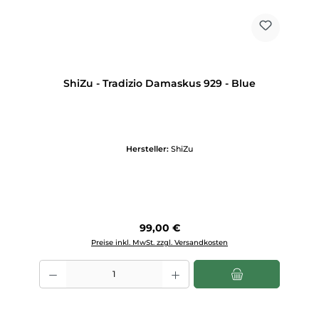
ShiZu - Tradizio Damaskus 929 - Blue
Hersteller:
ShiZu
Regulärer Preis:
99,00 €
Preise inkl. MwSt. zzgl. Versandkosten
Produkt Anzahl: Gib den gewünschten Wert ein oder benutze die Scha