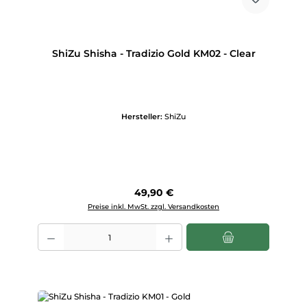
ShiZu Shisha - Tradizio Gold KM02 - Clear
Hersteller:
ShiZu
Regulärer Preis:
49,90 €
Preise inkl. MwSt. zzgl. Versandkosten
Produkt Anzahl: Gib den gewünschten Wert ein oder benutze die Scha