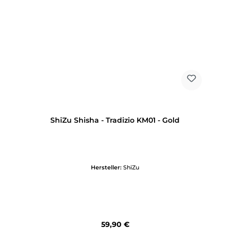
ShiZu Shisha - Tradizio KM01 - Gold
Hersteller:
ShiZu
Regulärer Preis:
59,90 €