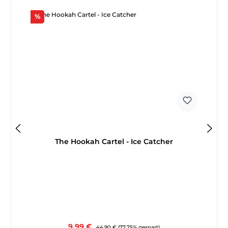
Rabatt
%
The Hookah Cartel - Ice Catcher
Verkaufspreis:
9,99 €
Regulärer Preis:
44,90 €
(77.75% gespart)