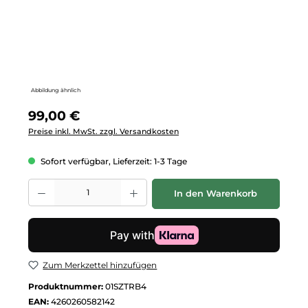
Abbildung ähnlich
Regulärer Preis:
99,00 €
Preise inkl. MwSt. zzgl. Versandkosten
Sofort verfügbar, Lieferzeit: 1-3 Tage
Produkt Anzahl: Gib den gewünschten Wert ein oder benutze die Schalt
In den Warenkorb
Zum Merkzettel hinzufügen
Produktnummer:
01SZTRB4
EAN:
4260260582142