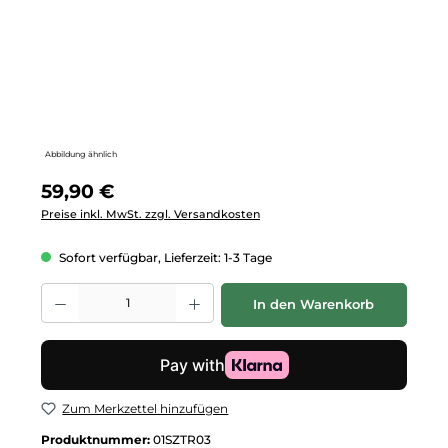
Abbildung ähnlich
Regulärer Preis:
59,90 €
Preise inkl. MwSt. zzgl. Versandkosten
Sofort verfügbar, Lieferzeit: 1-3 Tage
Produkt Anzahl: Gib den gewünschten Wert ein oder benutze die Schalt
In den Warenkorb
Zum Merkzettel hinzufügen
Produktnummer:
01SZTR03