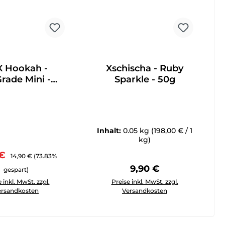
X Hookah -
Xschischa - Ruby
rade Mini -
Sparkle - 50g
Classic
Inhalt:
0.05 kg
(198,00 € / 1
kg)
ufspreis:
Regulärer Preis:
 €
14,90 €
(73.83%
Regulärer Preis:
9,90 €
gespart)
 reduzieren.
 um die Anzahl zu erhöhen oder zu reduzieren.
in oder benutze die Schaltflächen um die Anzahl zu erhöhen
Anzahl: Gib den gewünschten Wert ein oder benutze die Schal
Produkt Anzahl: Gib den gewünscht
 inkl. MwSt. zzgl.
Preise inkl. MwSt. zzgl.
ersandkosten
Versandkosten