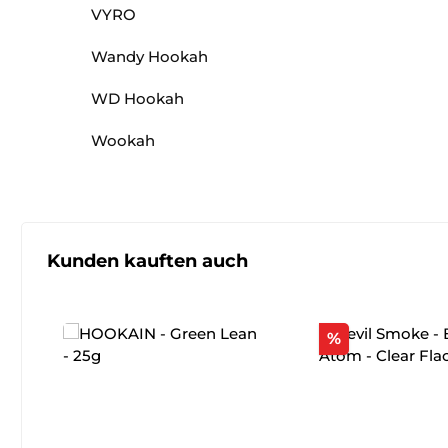
VYRO
Wandy Hookah
WD Hookah
Wookah
Produktgalerie überspringen
Kunden kauften auch
Rabatt
%