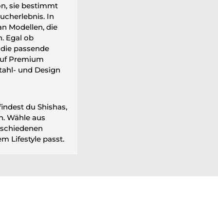
on, sie bestimmt
ucherlebnis. In
an Modellen, die
. Egal ob
u die passende
auf Premium
tahl- und Design
findest du Shishas,
en. Wähle aus
rschiedenen
m Lifestyle passt.