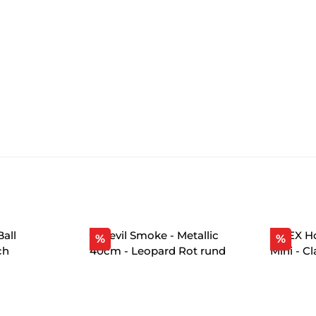
Rabatt
Raba
%
%