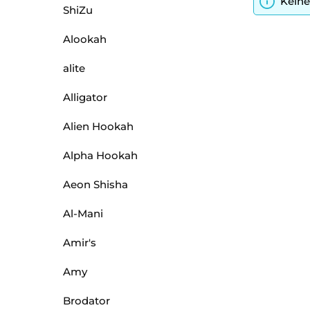
Keine
ShiZu
Alookah
alite
Alligator
Alien Hookah
Alpha Hookah
Aeon Shisha
Al-Mani
Amir's
Amy
Brodator