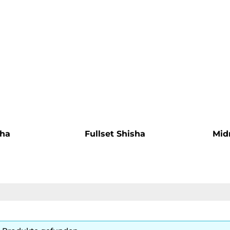
sha
Fullset Shisha
Mid