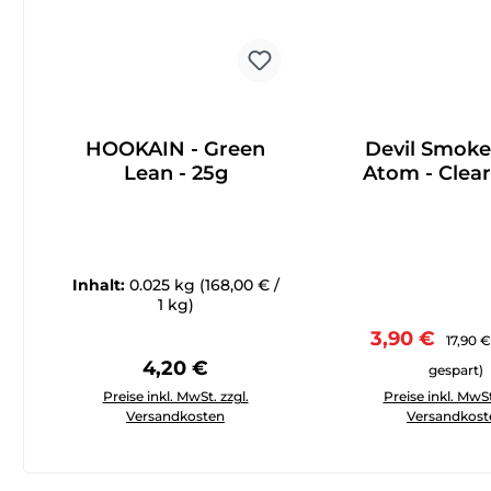
HOOKAIN - Green
Devil Smoke 
Lean - 25g
Atom - Clear
Inhalt:
0.025 kg
(168,00 € /
1 kg)
Verkaufsprei
Regulär
3,90 €
17,90 €
Regulärer Preis:
4,20 €
gespart)
Produkt Anzahl: Gib den gewünschten Wert ein oder 
Produkt Anzahl: 
Preise inkl. MwSt. zzgl.
Preise inkl. MwSt
Versandkosten
Versandkost