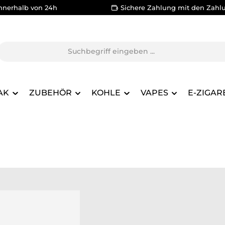
nnerhalb von 24h
Sichere Zahlung mit den Zahl
AK
ZUBEHÖR
KOHLE
VAPES
E-ZIGAR