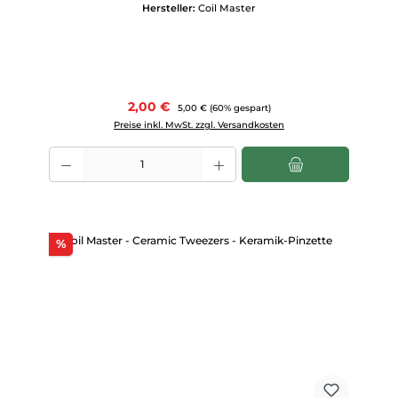
Hersteller:
Coil Master
Verkaufspreis:
2,00 €
Regulärer Preis:
5,00 €
(60% gespart)
Preise inkl. MwSt. zzgl. Versandkosten
Produkt Anzahl: Gib den gewünschten Wert ein oder benutze die Scha
Rabatt
%