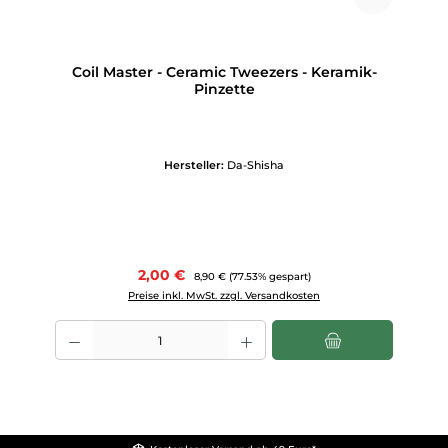
Coil Master - Ceramic Tweezers - Keramik-
Pinzette
Hersteller:
Da-Shisha
Verkaufspreis:
2,00 €
Regulärer Preis:
8,90 €
(77.53% gespart)
Preise inkl. MwSt. zzgl. Versandkosten
Produkt Anzahl: Gib den gewünschten Wert ein oder benutze die Scha