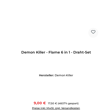
Demon Killer - Flame 6 in 1 - Draht-Set
Hersteller:
Demon Killer
Verkaufspreis:
9,00 €
Regulärer Preis:
17,50 €
(48.57% gespart)
Preise inkl. MwSt. zzgl. Versandkosten