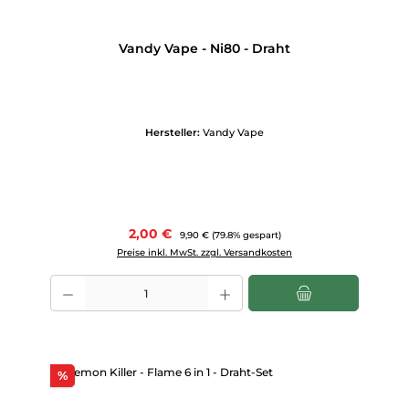
Vandy Vape - Ni80 - Draht
Hersteller:
Vandy Vape
Verkaufspreis:
2,00 €
Regulärer Preis:
9,90 €
(79.8% gespart)
Preise inkl. MwSt. zzgl. Versandkosten
Produkt Anzahl: Gib den gewünschten Wert ein oder benutze die Scha
Rabatt
%