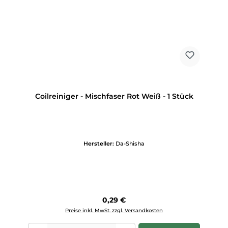
Coilreiniger - Mischfaser Rot Weiß - 1 Stück
Hersteller:
Da-Shisha
Regulärer Preis:
0,29 €
Preise inkl. MwSt. zzgl. Versandkosten
Produkt Anzahl: Gib den gewünschten Wert ein oder benutze die Scha