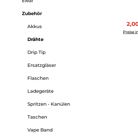
Eleaf
Zubehör
Verk
2,0
Produkt 
Akkus
Preise i
Drähte
Drip Tip
Ersatzgläser
Flaschen
Ladegeräte
Spritzen - Kanülen
Taschen
Vape Band