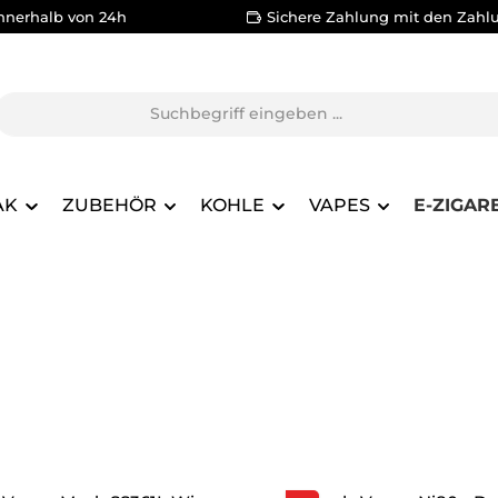
nnerhalb von 24h
Sichere Zahlung mit den Zahl
AK
ZUBEHÖR
KOHLE
VAPES
E-ZIGAR