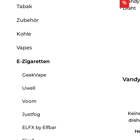
Raba
%
Tabak
Zubehör
Kohle
Vapes
E-Zigaretten
GeekVape
Vandy
Uwell
Voom
Keine
Justfog
dreh
ELFX by Elfbar
He