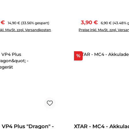
aufspreis:
Regulärer Preis:
Verkaufspreis:
Regulärer Preis:
0 €
3,90 €
14,90 €
(33.56% gespart)
6,90 €
(43.48% g
Anzahl: Gib den gewünschten Wert ein oder benutze die Schal
Produkt Anzahl: Gib den g
nkl. MwSt. zzgl. Versandkosten
Preise inkl. MwSt. zzgl. Vers
tt
Rabatt
%
 VP4 Plus "Dragon" -
XTAR - MC4 - Akkula