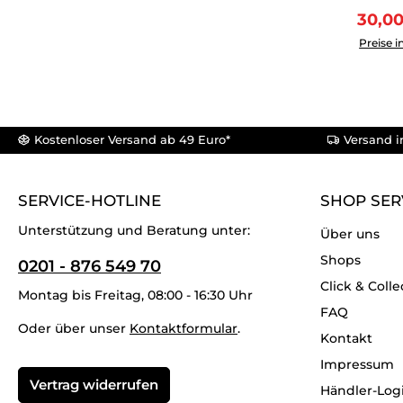
Verka
30,0
Produkt 
Preise i
Kostenloser Versand ab 49 Euro*
Versand i
SERVICE-HOTLINE
SHOP SER
Unterstützung und Beratung unter:
Über uns
Shops
0201 - 876 549 70
Click & Colle
Montag bis Freitag, 08:00 - 16:30 Uhr
FAQ
Oder über unser
Kontaktformular
.
Kontakt
Impressum
Vertrag widerrufen
Händler-Log