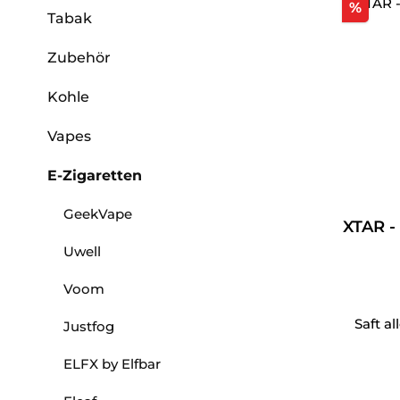
Raba
%
Tabak
Zubehör
Kohle
Vapes
E-Zigaretten
GeekVape
XTAR -
Uwell
Voom
Saft al
Justfog
ELFX by Elfbar