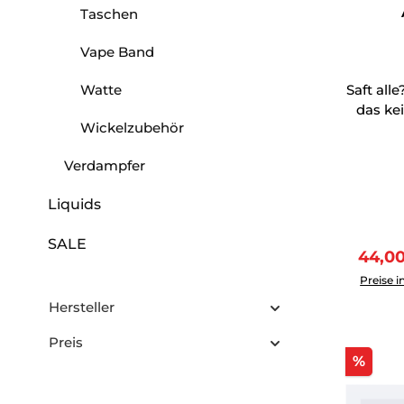
Taschen
Vape Band
Watte
Saft al
das ke
Wickelzubehör
Verdampfer
Liquids
SALE
Verka
44,0
Produkt 
Preise i
Hersteller
Preis
Raba
%