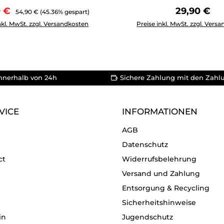
ufspreis:
Regulärer Preis:
Regulärer 
0 €
29,90 €
54,90 €
(45.36% gespart)
Anzahl: Gib den gewünschten Wert ein oder benutze die Schal
Produkt Anzahl: Gib den g
nkl. MwSt. zzgl. Versandkosten
Preise inkl. MwSt. zzgl. Vers
nnerhalb von 24h
Sichere Zahlung mit den Zahl
VICE
INFORMATIONEN
AGB
Datenschutz
ct
Widerrufsbelehrung
Versand und Zahlung
Entsorgung & Recycling
Sicherheitshinweise
in
Jugendschutz