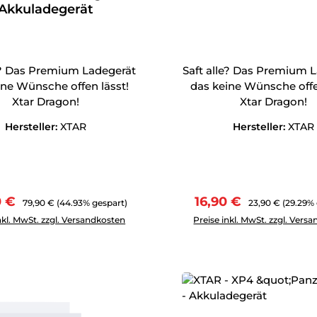
Akkuladegerät
le? Das Premium Ladegerät
Saft alle? Das Premium 
ine Wünsche offen lässt!
das keine Wünsche offe
Xtar Dragon!
Xtar Dragon!
Hersteller:
XTAR
Hersteller:
XTAR
ufspreis:
Regulärer Preis:
Verkaufspreis:
Regulärer Preis:
0 €
16,90 €
79,90 €
(44.93% gespart)
23,90 €
(29.29%
Anzahl: Gib den gewünschten Wert ein oder benutze die Schal
Produkt Anzahl: Gib den g
nkl. MwSt. zzgl. Versandkosten
Preise inkl. MwSt. zzgl. Vers
tt