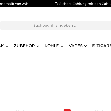
nnerhalb von 24h
Sichere Zahlung mit den Zahl
AK
ZUBEHÖR
KOHLE
VAPES
E-ZIGAR