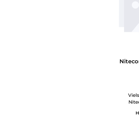
Nitecor
Viel
Nite
H