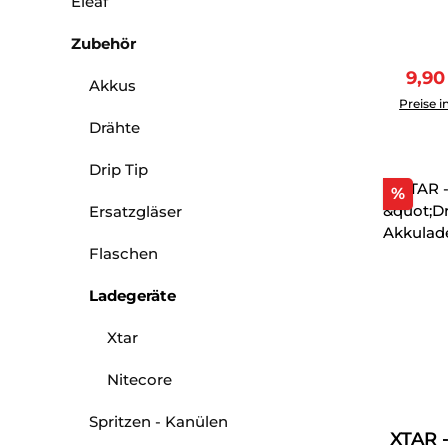
Eleaf
Zubehör
Verk
9,9
Produkt 
Akkus
Preise i
Drähte
Drip Tip
Raba
%
Ersatzgläser
Flaschen
Ladegeräte
Xtar
Nitecore
Spritzen - Kanülen
XTAR -