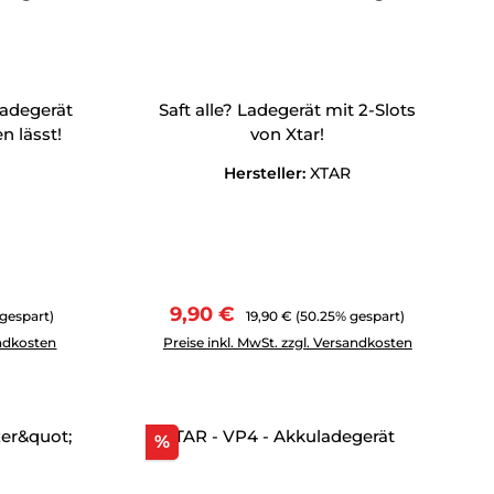
Ladegerät
Saft alle? Ladegerät mit 2-Slots
n lässt!
von Xtar!
Hersteller:
XTAR
Verkaufspreis:
Regulärer Preis:
9,90 €
 gespart)
19,90 €
(50.25% gespart)
tflächen um die Anzahl zu erhöhen oder zu reduzieren.
ewünschten Wert ein oder benutze die Schaltflächen um die 
Produkt Anzahl: Gib den gewünschten Wert 
andkosten
Preise inkl. MwSt. zzgl. Versandkosten
Rabatt
%