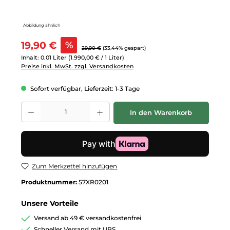
Abbildung ähnlich
Verkaufspreis:
19,90 €
%
Regulärer Preis:
29,90 €
(33.44% gespart)
Inhalt:
0.01 Liter
(1.990,00 € / 1 Liter)
Preise inkl. MwSt. zzgl. Versandkosten
Sofort verfügbar, Lieferzeit: 1-3 Tage
Produkt Anzahl: Gib den gewünschten Wert ein oder benutze die Schalt
In den Warenkorb
Zum Merkzettel hinzufügen
Produktnummer:
57XR0201
Unsere Vorteile
Versand ab 49 € versandkostenfrei
Schneller Versand mit UPS