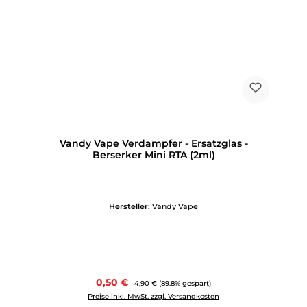
Vandy Vape Verdampfer - Ersatzglas -
Berserker Mini RTA (2ml)
Hersteller:
Vandy Vape
Verkaufspreis:
0,50 €
Regulärer Preis:
4,90 €
(89.8% gespart)
Preise inkl. MwSt. zzgl. Versandkosten