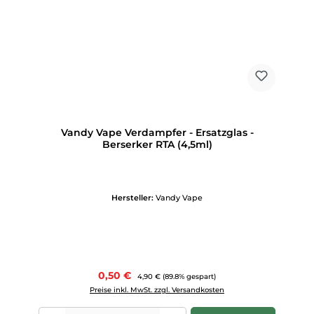
Vandy Vape Verdampfer - Ersatzglas -
Berserker RTA (4,5ml)
Hersteller:
Vandy Vape
Verkaufspreis:
0,50 €
Regulärer Preis:
4,90 €
(89.8% gespart)
Preise inkl. MwSt. zzgl. Versandkosten
Produkt Anzahl: Gib den gewünschten Wert ein oder benutze die Scha