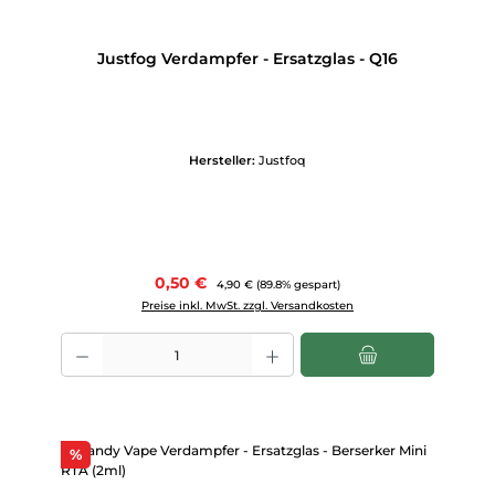
Justfog Verdampfer - Ersatzglas - Q16
Hersteller:
Justfoq
Verkaufspreis:
0,50 €
Regulärer Preis:
4,90 €
(89.8% gespart)
Preise inkl. MwSt. zzgl. Versandkosten
Produkt Anzahl: Gib den gewünschten Wert ein oder benutze die Scha
Rabatt
%