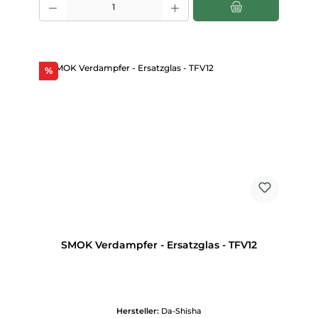
Rabatt
%
SMOK Verdampfer - Ersatzglas - TFV12
Hersteller:
Da-Shisha