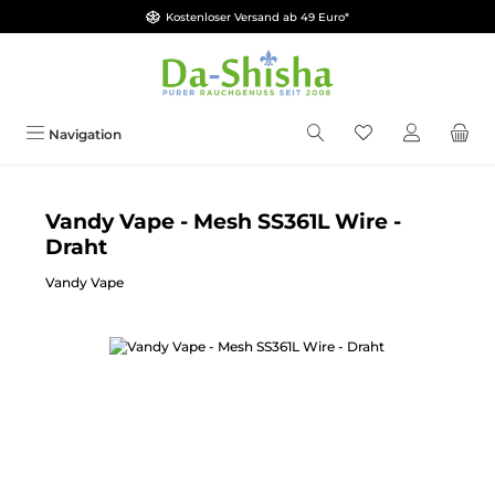
Kostenloser Versand ab 49 Euro*
Zum Hauptinhalt springen
Du hast 0 Produkt
Navigation
Vandy Vape - Mesh SS361L Wire -
Draht
Vandy Vape
Bildergalerie überspringen