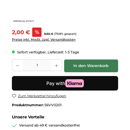
Abbildung ähnlich
Verkaufspreis:
2,00 €
%
Regulärer Preis:
9,90 €
(79.8% gespart)
Preise inkl. MwSt. zzgl. Versandkosten
Sofort verfügbar, Lieferzeit: 1-3 Tage
Produkt Anzahl: Gib den gewünschten Wert ein oder benutze die Schalt
In den Warenkorb
Zum Merkzettel hinzufügen
Produktnummer:
56VV0201
Unsere Vorteile
Versand ab 49 € versandkostenfrei