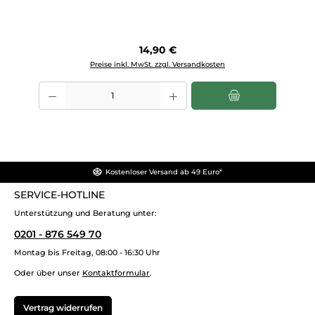
Regulärer Preis:
14,90 €
Preise inkl. MwSt. zzgl. Versandkosten
Produkt Anzahl: Gib den gewünschten Wert ein oder benutze die Scha
Kostenloser Versand ab 49 Euro*
SERVICE-HOTLINE
Unterstützung und Beratung unter:
0201 - 876 549 70
Montag bis Freitag, 08:00 - 16:30 Uhr
Oder über unser
Kontaktformular
.
Vertrag widerrufen