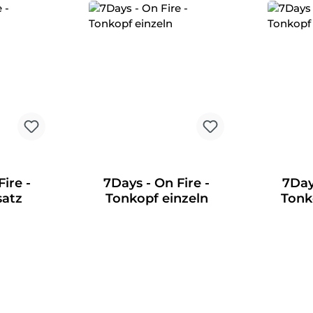
ire -
7Days - On Fire -
7Day
atz
Tonkopf einzeln
Tonk