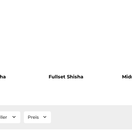
sha
Fullset Shisha
Mid
ller
Preis