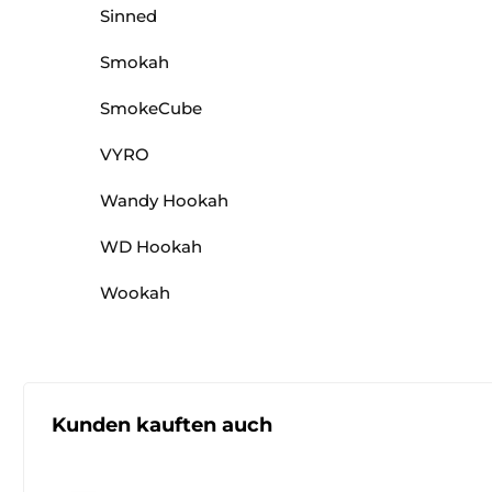
Sinned
Smokah
SmokeCube
VYRO
Wandy Hookah
WD Hookah
Wookah
Produktgalerie überspringen
Kunden kauften auch