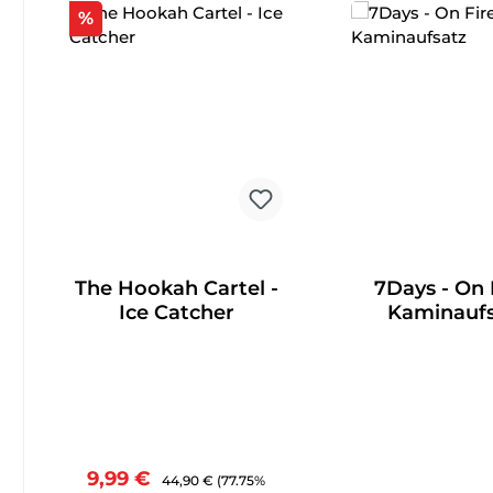
Rabatt
%
The Hookah Cartel -
7Days - On F
Ice Catcher
Kaminaufs
Verkaufspreis:
Regulärer Preis:
9,99 €
44,90 €
(77.75%