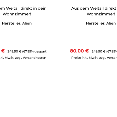
m Weltall direkt in dein
Aus dem Weltall direkt 
Wohnzimmer!
Wohnzimmer!
Hersteller:
Alien
Hersteller:
Alien
fspreis:
Regulärer Preis:
Verkaufspreis:
Regulärer Preis:
0 €
80,00 €
249,90 €
(67.99% gespart)
249,90 €
(67.99
Anzahl: Gib den gewünschten Wert ein oder benutze die Schal
Produkt Anzahl: Gib den g
nkl. MwSt. zzgl. Versandkosten
Preise inkl. MwSt. zzgl. Vers