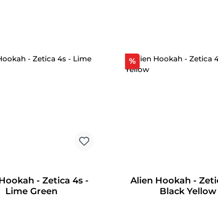
tt
Rabatt
%
 Hookah - Zetica 4s -
Alien Hookah - Zeti
Lime Green
Black Yellow