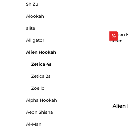
ShiZu
Alookah
alite
Raba
%
Alligator
Alien Hookah
Zetica 4s
Zetica 2s
Zoello
Alpha Hookah
Alien
Aeon Shisha
Al-Mani