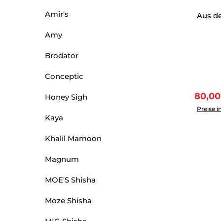
Amir's
Aus de
Amy
Brodator
Conceptic
Verkau
80,0
Honey Sigh
Produkt 
Preise i
Kaya
Khalil Mamoon
Magnum
MOE'S Shisha
Moze Shisha