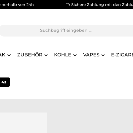
nnerhalb von 24h
Sichere Zahlung mit den Zahl
AK
ZUBEHÖR
KOHLE
VAPES
E-ZIGAR
 4s