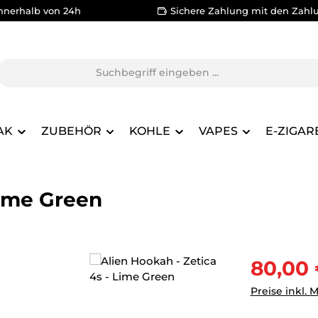
nnerhalb von 24h
Sichere Zahlung mit den Zahl
AK
ZUBEHÖR
KOHLE
VAPES
E-ZIGAR
Lime Green
Verkaufsprei
80,00
Preise inkl. 