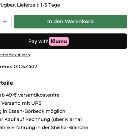
ügbar, Lieferzeit: 1-3 Tage
hl: Gib den gewünschten Wert ein oder benutze die Schaltflä
In den Warenkorb
ttel hinzufügen
mmer:
01C5Z402
teile
ab 49 € versandkostenfrei
r Versand mit UPS
 in Essen-Borbeck möglich
 Kauf auf Rechnung (über Klarna)
ahre Erfahrung in der Shisha-Branche