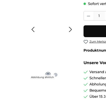
Sofort verf
Produkt Anza
Zum Merkze
Produktnu
Unsere Vor
Versand 
Abbildung ähnlich
Schnelle
Abholung
Bequemer
Über 15 J