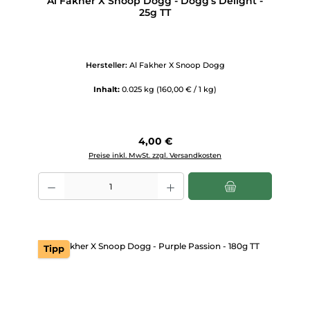
Al Fakher X Snoop Dogg - Dogg’s Delight -
25g TT
Hersteller:
Al Fakher X Snoop Dogg
Inhalt:
0.025 kg
(160,00 € / 1 kg)
Regulärer Preis:
4,00 €
Preise inkl. MwSt. zzgl. Versandkosten
Produkt Anzahl: Gib den gewünschten Wert ein oder benutze die Scha
Tipp