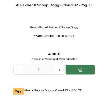
Al Fakher X Snoop Dogg - Cloud 92 - 25g TT
Hersteller:
Al Fakher X Snoop Dogg
Inhalt:
0.025 kg
(160,00 € / 1 kg)
Regulärer Preis:
4,00 €
Preise inkl. MwSt. zzgl. Versandkosten
Produkt Anzahl: Gib den gewünschten Wert ein oder benutze die Scha
Tipp