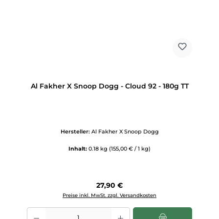
Al Fakher X Snoop Dogg - Cloud 92 - 180g TT
Hersteller:
Al Fakher X Snoop Dogg
Inhalt:
0.18 kg
(155,00 € / 1 kg)
Regulärer Preis:
27,90 €
Preise inkl. MwSt. zzgl. Versandkosten
Produkt Anzahl: Gib den gewünschten Wert ein oder benutze die Scha