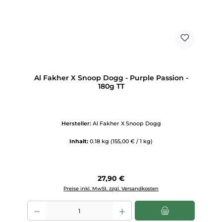
Al Fakher X Snoop Dogg - Purple Passion -
180g TT
Hersteller:
Al Fakher X Snoop Dogg
Inhalt:
0.18 kg
(155,00 € / 1 kg)
Regulärer Preis:
27,90 €
Preise inkl. MwSt. zzgl. Versandkosten
Produkt Anzahl: Gib den gewünschten Wert ein oder benutze die Scha