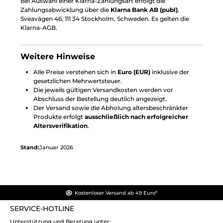
Bei Auswahl einer Klarna-Zahlungsart erfolgt die
Zahlungsabwicklung über die
Klarna Bank AB (publ)
,
Sveavägen 46, 111 34 Stockholm, Schweden. Es gelten die
Klarna-AGB.
Weitere Hinweise
Alle Preise verstehen sich in
Euro (EUR)
inklusive der
gesetzlichen Mehrwertsteuer.
Die jeweils gültigen Versandkosten werden vor
Abschluss der Bestellung deutlich angezeigt.
Der Versand sowie die Abholung altersbeschränkter
Produkte erfolgt
ausschließlich nach erfolgreicher
Altersverifikation
.
Stand:
Januar 2026
Kostenloser Versand ab 49 Euro*
SERVICE-HOTLINE
Unterstützung und Beratung unter: