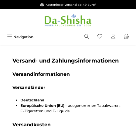
Kostenloser Versand ab 49 Euro*
Zum Hauptinhalt springen
Du hast 0 Produkt
Navigation
Versand- und Zahlungsinformationen
Versandinformationen
Versandländer
Deutschland
Europäische Union (EU)
– ausgenommen Tabakwaren,
E-Zigaretten und E-Liquids
Versandkosten