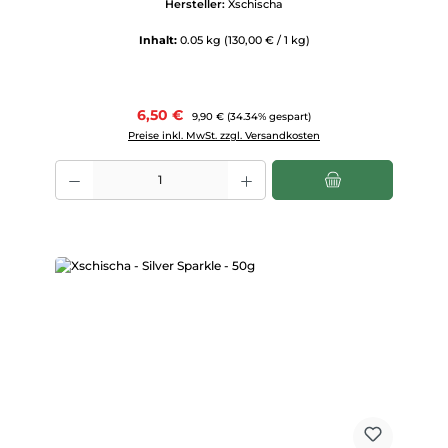
Hersteller:
Xschischa
Inhalt:
0.05 kg
(130,00 € / 1 kg)
Verkaufspreis:
6,50 €
Regulärer Preis:
9,90 €
(34.34% gespart)
Preise inkl. MwSt. zzgl. Versandkosten
Produkt Anzahl: Gib den gewünschten Wert ein oder benutze die Scha