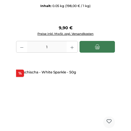
Inhalt:
0.05 kg
(198,00 € / 1 kg)
Regulärer Preis:
9,90 €
Preise inkl. MwSt. zzgl. Versandkosten
Produkt Anzahl: Gib den gewünschten Wert ein oder benutze die Scha
Rabatt
%