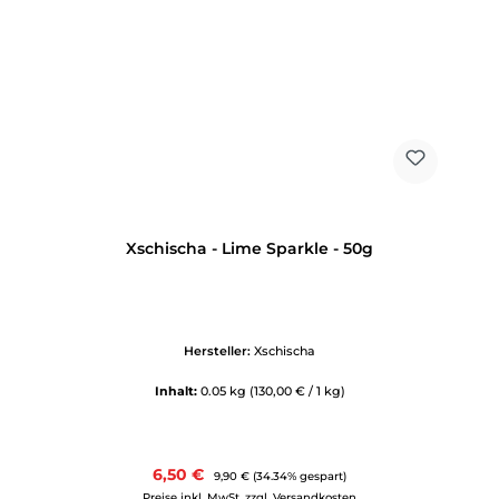
Xschischa - Lime Sparkle - 50g
Hersteller:
Xschischa
Inhalt:
0.05 kg
(130,00 € / 1 kg)
Verkaufspreis:
6,50 €
Regulärer Preis:
9,90 €
(34.34% gespart)
Preise inkl. MwSt. zzgl. Versandkosten