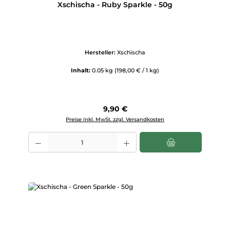
Xschischa - Ruby Sparkle - 50g
Hersteller:
Xschischa
Inhalt:
0.05 kg
(198,00 € / 1 kg)
Regulärer Preis:
9,90 €
Preise inkl. MwSt. zzgl. Versandkosten
Produkt Anzahl: Gib den gewünschten Wert ein oder benutze die Scha