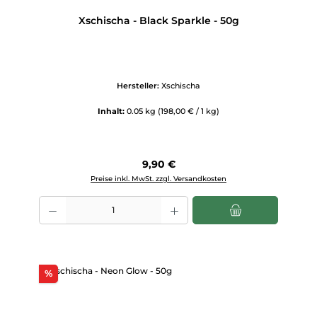
Xschischa - Black Sparkle - 50g
Hersteller:
Xschischa
Inhalt:
0.05 kg
(198,00 € / 1 kg)
Regulärer Preis:
9,90 €
Preise inkl. MwSt. zzgl. Versandkosten
Produkt Anzahl: Gib den gewünschten Wert ein oder benutze die Scha
Rabatt
%