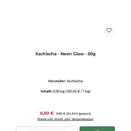
Xschischa - Neon Glow - 50g
Hersteller:
Xschischa
Inhalt:
0.05 kg
(130,00 € / 1 kg)
Verkaufspreis:
6,50 €
Regulärer Preis:
9,90 €
(34.34% gespart)
Preise inkl. MwSt. zzgl. Versandkosten
Produkt Anzahl: Gib den gewünschten Wert ein oder benutze die Scha