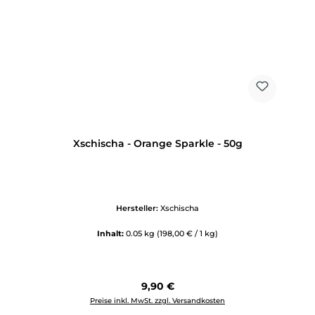
Xschischa - Orange Sparkle - 50g
Hersteller:
Xschischa
Inhalt:
0.05 kg
(198,00 € / 1 kg)
Regulärer Preis:
9,90 €
Preise inkl. MwSt. zzgl. Versandkosten