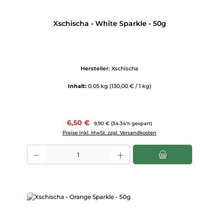
Xschischa - White Sparkle - 50g
Hersteller:
Xschischa
Inhalt:
0.05 kg
(130,00 € / 1 kg)
Verkaufspreis:
6,50 €
Regulärer Preis:
9,90 €
(34.34% gespart)
Preise inkl. MwSt. zzgl. Versandkosten
Produkt Anzahl: Gib den gewünschten Wert ein oder benutze die Scha