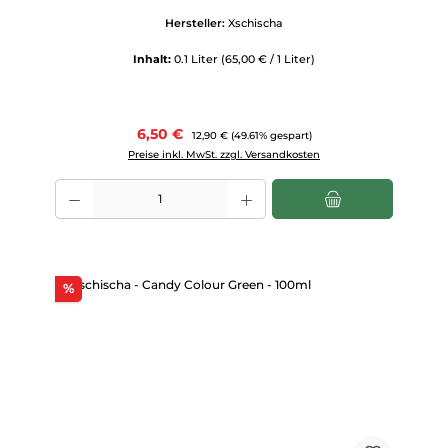
Hersteller:
Xschischa
Inhalt:
0.1 Liter
(65,00 € / 1 Liter)
Verkaufspreis:
6,50 €
Regulärer Preis:
12,90 €
(49.61% gespart)
Preise inkl. MwSt. zzgl. Versandkosten
Produkt Anzahl: Gib den gewünschten Wert ein oder benutze die Scha
Rabatt
%