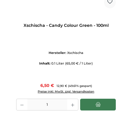
Xschischa - Candy Colour Green - 100ml
Hersteller:
Xschischa
Inhalt:
0.1 Liter
(65,00 € / 1 Liter)
Verkaufspreis:
6,50 €
Regulärer Preis:
12,90 €
(49.61% gespart)
Preise inkl. MwSt. zzgl. Versandkosten
Produkt Anzahl: Gib den gewünschten Wert ein oder benutze die Scha