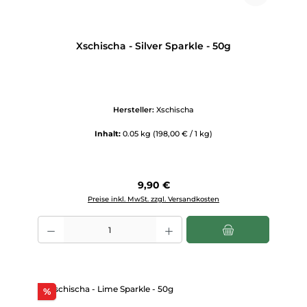
Xschischa - Silver Sparkle - 50g
Hersteller:
Xschischa
Inhalt:
0.05 kg
(198,00 € / 1 kg)
Regulärer Preis:
9,90 €
Preise inkl. MwSt. zzgl. Versandkosten
Produkt Anzahl: Gib den gewünschten Wert ein oder benutze die Scha
Rabatt
%