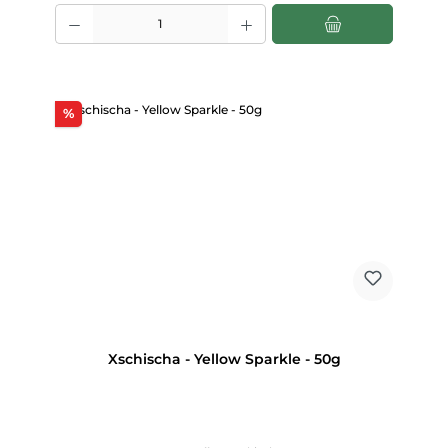
Produkt Anzahl: Gib den gewünschten Wert ein oder benutze die Scha
Rabatt
%
Xschischa - Yellow Sparkle - 50g