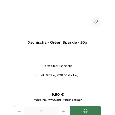
Xschischa - Green Sparkle - 50g
Hersteller:
Xschischa
Inhalt:
0.05 kg
(198,00 € / 1 kg)
Regulärer Preis:
9,90 €
Preise inkl. MwSt. zzgl. Versandkosten
Produkt Anzahl: Gib den gewünschten Wert ein oder benutze die Scha