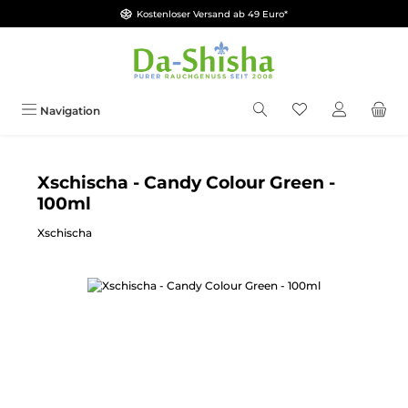
Kostenloser Versand ab 49 Euro*
Zum Hauptinhalt springen
Du hast 0 Produkt
Navigation
Xschischa - Candy Colour Green -
100ml
Xschischa
Bildergalerie überspringen