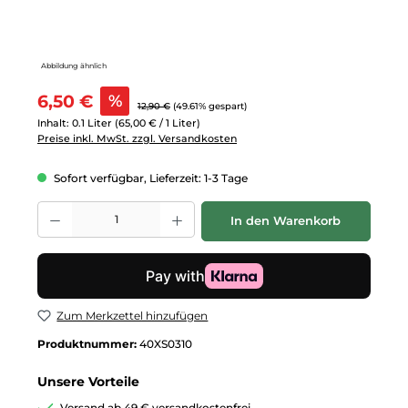
Abbildung ähnlich
Verkaufspreis:
6,50 €
%
Regulärer Preis:
12,90 €
(49.61% gespart)
Inhalt:
0.1 Liter
(65,00 € / 1 Liter)
Preise inkl. MwSt. zzgl. Versandkosten
Sofort verfügbar, Lieferzeit: 1-3 Tage
Produkt Anzahl: Gib den gewünschten Wert ein oder benutze die Schalt
In den Warenkorb
Zum Merkzettel hinzufügen
Produktnummer:
40XS0310
Unsere Vorteile
Versand ab 49 € versandkostenfrei