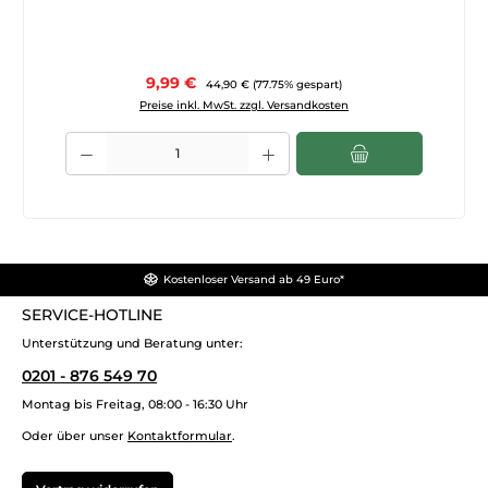
Verkaufspreis:
9,99 €
Regulärer Preis:
44,90 €
(77.75% gespart)
Preise inkl. MwSt. zzgl. Versandkosten
Produkt Anzahl: Gib den gewünschten Wert ein oder benutze die Sch
Kostenloser Versand ab 49 Euro*
SERVICE-HOTLINE
Unterstützung und Beratung unter:
0201 - 876 549 70
Montag bis Freitag, 08:00 - 16:30 Uhr
Oder über unser
Kontaktformular
.