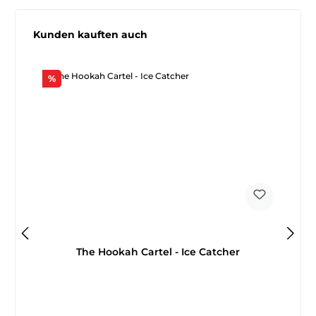
Produktgalerie überspringen
Kunden kauften auch
Rabatt
%
The Hookah Cartel - Ice Catcher