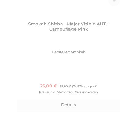
Smokah Shisha - Major Visible AL111 -
Camouflage Pink
Hersteller:
Smokah
Verkaufspreis:
25,00 €
Regulärer Preis:
99,90 €
(74.97% gespart)
Preise inkl. MwSt. zzgl. Versandkosten
Details