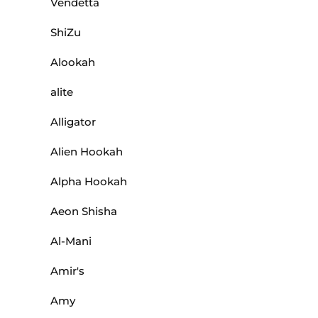
Vendetta
ShiZu
Alookah
alite
Alligator
Alien Hookah
Alpha Hookah
Aeon Shisha
Al-Mani
Amir's
Amy