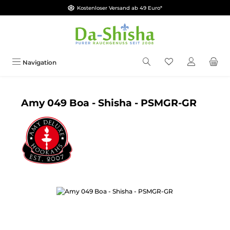
Kostenloser Versand ab 49 Euro*
Zum Hauptinhalt springen
Du hast 0 Produkt
Navigation
Amy 049 Boa - Shisha - PSMGR-GR
Bildergalerie überspringen