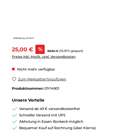
Abbildung ähnlich
Verkaufspreis:
25,00 €
%
Regulärer Preis:
99,90 €
(74.97% gespart)
Preise inkl. MwSt. zzgl. Versandkosten
Nicht mehr verfügbar
Zum Merkzettel hinzufügen
Produktnummer:
01Y14901
Unsere Vorteile
Versand ab 49 € versandkostenfrei
Schneller Versand mit UPS
Abholung in Essen-Borbeck möglich
Bequemer Kauf auf Rechnung (über Klarna)