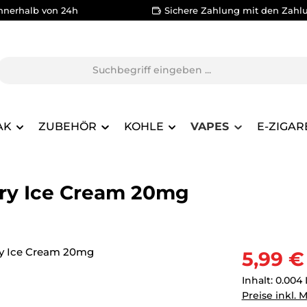
nnerhalb von 24h
Sichere Zahlung mit den Zahl
AK
ZUBEHÖR
KOHLE
VAPES
E-ZIGAR
rry Ice Cream 20mg
Verkaufsprei
5,99 €
Inhalt:
0.004 
Preise inkl. 