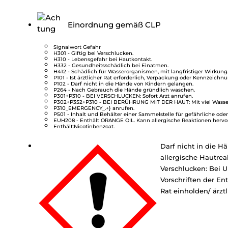
Einordnung gemäß CLP
Signalwort Gefahr
H301 - Giftig bei Verschlucken.
H310 - Lebensgefahr bei Hautkontakt.
H332 - Gesundheitsschädlich bei Einatmen.
H412 - Schädlich für Wasserorganismen, mit langfristiger Wirkung
P101 - Ist ärztlicher Rat erforderlich, Verpackung oder Kennzeichnu
P102 - Darf nicht in die Hände von Kindern gelangen.
P264 - Nach Gebrauch die Hände gründlich waschen.
P301+P310 - BEI VERSCHLUCKEN: Sofort Arzt anrufen.
P302+P352+P310 - BEI BERÜHRUNG MIT DER HAUT: Mit viel Wasser 
P310_EMERGENCY_.+} anrufen.
P501 - Inhalt und Behälter einer Sammelstelle für gefährliche oder
EUH208 - Enthält ORANGE OIL. Kann allergische Reaktionen hervo
Enthält:Nicotinbenzoat.
Darf nicht in die 
allergische Hautrea
Verschlucken: Bei 
Vorschriften der En
Rat einholden/ ärztl