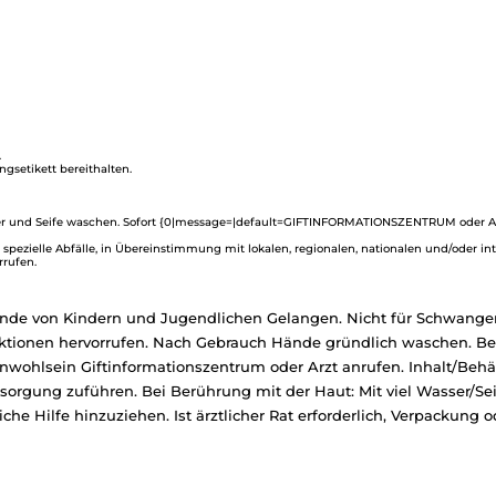
.
ngsetikett bereithalten.
und Seife waschen. Sofort {0|message=|default=GIFTINFORMATIONSZENTRUM oder Arzt
 spezielle Abfälle, in Übereinstimmung mit lokalen, regionalen, nationalen und/oder in
rrufen.
Hände von Kindern und Jugendlichen Gelangen. Nicht für Schwange
ktionen hervorrufen. Nach Gebrauch Hände gründlich waschen. Bei 
Unwohlsein Giftinformationszentrum oder Arzt anrufen. Inhalt/Beh
tsorgung zuführen. Bei Berührung mit der Haut: Mit viel Wasser/Se
iche Hilfe hinzuziehen. Ist ärztlicher Rat erforderlich, Verpackung