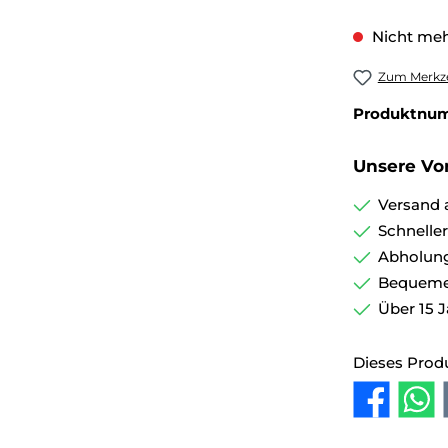
Nicht meh
Zum Merkze
Produktnu
Unsere Vor
Versand 
Schnelle
Abholung
Bequemer
Über 15 J
Dieses Prod