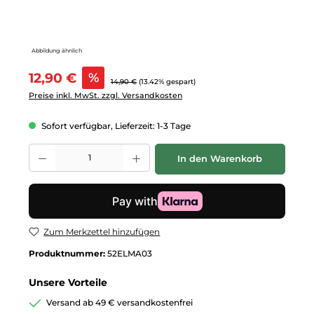
Abbildung ähnlich
Verkaufspreis:
12,90 €
%
Regulärer Preis:
14,90 €
(13.42% gespart)
Preise inkl. MwSt. zzgl. Versandkosten
Sofort verfügbar, Lieferzeit: 1-3 Tage
Produkt Anzahl: Gib den gewünschten Wert ein oder benutze die Schalt
In den Warenkorb
Zum Merkzettel hinzufügen
Produktnummer:
52ELMA03
Unsere Vorteile
Versand ab 49 € versandkostenfrei