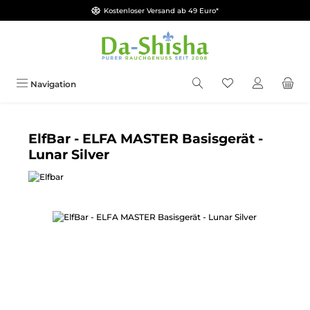
Kostenloser Versand ab 49 Euro*
Zum Hauptinhalt springen
Du hast 0 Produkt
Navigation
ElfBar - ELFA MASTER Basisgerät -
Lunar Silver
Bildergalerie überspringen