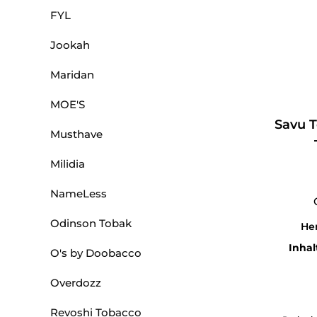
FYL
Jookah
Maridan
MOE'S
Savu T
Musthave
Milidia
NameLess
Odinson Tobak
Her
Inhal
O's by Doobacco
Overdozz
Produkt 
Revoshi Tobacco