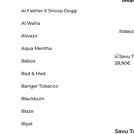
Inhal
Al Fakher X Snoop Dogg
Al Waha
Produkt 
Preise i
Alwazir
Aqua Mentha
Babos
Bad & Mad
Banger Tobacco
Blackburn
Blaze
Blyat
Savu T