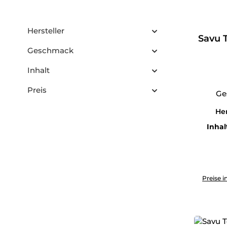
Hersteller
Savu T
Geschmack
Inhalt
Preis
Ge
Her
Inhal
Produkt 
Preise i