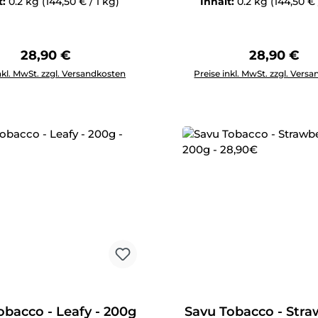
t:
0.2 kg
(144,50 € / 1 kg)
Inhalt:
0.2 kg
(144,50 € 
Regulärer Preis:
Regulärer 
28,90 €
28,90 €
Anzahl: Gib den gewünschten Wert ein oder benutze die Schal
Produkt Anzahl: Gib den g
nkl. MwSt. zzgl. Versandkosten
Preise inkl. MwSt. zzgl. Vers
obacco - Leafy - 200g
Savu Tobacco - Straw