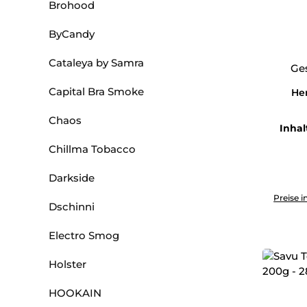
Brohood
ByCandy
Cataleya by Samra
Ge
Capital Bra Smoke
Her
Chaos
Inhal
Chillma Tobacco
Darkside
Produkt 
Preise i
Dschinni
Electro Smog
Holster
HOOKAIN