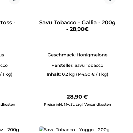
toss -
Savu Tobacco - Gallia - 200g
€
- 28,90€
us
Geschmack: Honigmelone
acco
Hersteller:
Savu Tobacco
/ 1 kg)
Inhalt:
0.2 kg
(144,50 € / 1 kg)
Preis:
Regulärer Preis:
28,90 €
tflächen um die Anzahl zu erhöhen oder zu reduzieren.
ewünschten Wert ein oder benutze die Schaltflächen um die 
Produkt Anzahl: Gib den gewünschten Wert 
andkosten
Preise inkl. MwSt. zzgl. Versandkosten