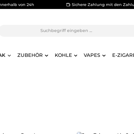
nnerhalb von 24h
Sichere Zahlung mit den Zahl
AK
ZUBEHÖR
KOHLE
VAPES
E-ZIGAR