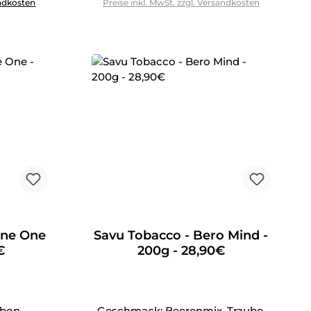
andkosten
Preise inkl. MwSt. zzgl. Versandkosten
One One
Savu Tobacco - Bero Mind -
€
200g - 28,90€
nbon
Geschmack: Beerenmix, Traube,