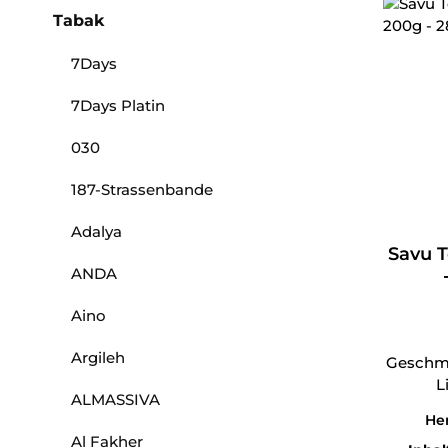
Tabak
7Days
7Days Platin
030
187-Strassenbande
Adalya
Savu 
ANDA
Aino
Argileh
Geschma
L
ALMASSIVA
Her
Al Fakher