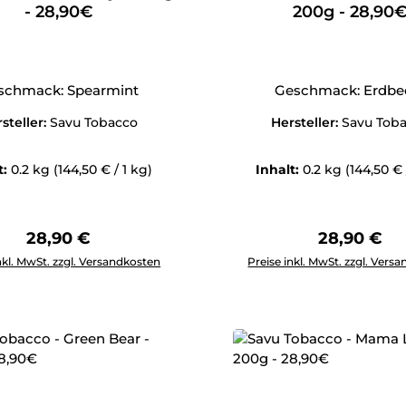
- 28,90€
200g - 28,90
schmack: Spearmint
Geschmack: Erdbe
steller:
Savu Tobacco
Hersteller:
Savu Tob
t:
0.2 kg
(144,50 € / 1 kg)
Inhalt:
0.2 kg
(144,50 € 
Regulärer Preis:
Regulärer 
28,90 €
28,90 €
Anzahl: Gib den gewünschten Wert ein oder benutze die Schal
Produkt Anzahl: Gib den g
nkl. MwSt. zzgl. Versandkosten
Preise inkl. MwSt. zzgl. Vers