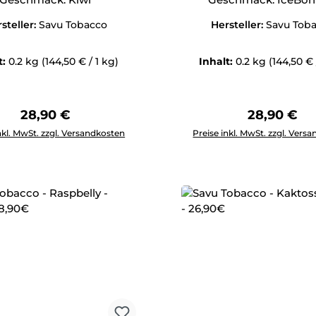
steller:
Savu Tobacco
Hersteller:
Savu Tob
t:
0.2 kg
(144,50 € / 1 kg)
Inhalt:
0.2 kg
(144,50 € 
Regulärer Preis:
Regulärer 
28,90 €
28,90 €
Anzahl: Gib den gewünschten Wert ein oder benutze die Schal
Produkt Anzahl: Gib den g
nkl. MwSt. zzgl. Versandkosten
Preise inkl. MwSt. zzgl. Vers