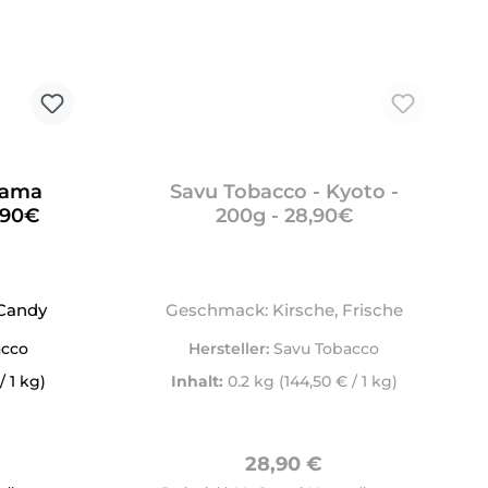
Mama
Savu Tobacco - Kyoto -
,90€
200g - 28,90€
Candy
Geschmack: Kirsche, Frische
acco
Hersteller:
Savu Tobacco
/ 1 kg)
Inhalt:
0.2 kg
(144,50 € / 1 kg)
Preis:
Regulärer Preis:
28,90 €
tflächen um die Anzahl zu erhöhen oder zu reduzieren.
ewünschten Wert ein oder benutze die Schaltflächen um die 