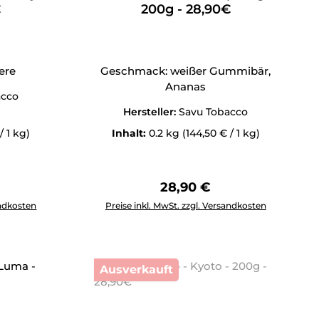
€
200g - 28,90€
ere
Geschmack: weißer Gummibär,
Ananas
acco
Hersteller:
Savu Tobacco
/ 1 kg)
Inhalt:
0.2 kg
(144,50 € / 1 kg)
Preis:
Regulärer Preis:
28,90 €
tflächen um die Anzahl zu erhöhen oder zu reduzieren.
ewünschten Wert ein oder benutze die Schaltflächen um die 
Produkt Anzahl: Gib den gewünschten Wert 
andkosten
Preise inkl. MwSt. zzgl. Versandkosten
Ausverkauft