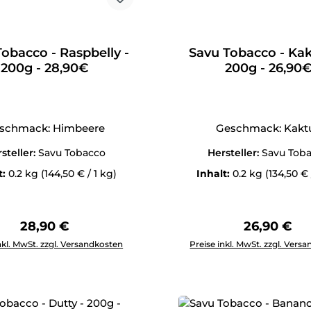
obacco - Raspbelly -
Savu Tobacco - Kak
200g - 28,90€
200g - 26,90
schmack: Himbeere
Geschmack: Kakt
steller:
Savu Tobacco
Hersteller:
Savu Tob
t:
0.2 kg
(144,50 € / 1 kg)
Inhalt:
0.2 kg
(134,50 € 
Regulärer Preis:
Regulärer 
28,90 €
26,90 €
Anzahl: Gib den gewünschten Wert ein oder benutze die Schal
Produkt Anzahl: Gib den g
nkl. MwSt. zzgl. Versandkosten
Preise inkl. MwSt. zzgl. Vers