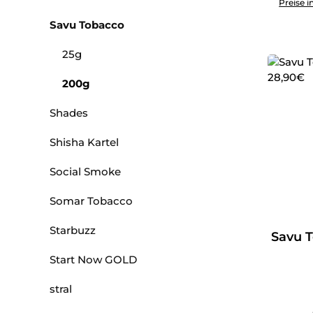
Preise i
Savu Tobacco
25g
200g
Shades
Shisha Kartel
Social Smoke
Somar Tobacco
Starbuzz
Savu T
Start Now GOLD
stral