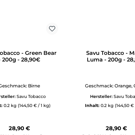
obacco - Green Bear
Savu Tobacco - 
- 200g - 28,90€
Luma - 200g - 28
Geschmack: Birne
Geschmack: Orange, 
steller:
Savu Tobacco
Hersteller:
Savu Tob
t:
0.2 kg
(144,50 € / 1 kg)
Inhalt:
0.2 kg
(144,50 € 
Regulärer Preis:
Regulärer 
28,90 €
28,90 €
Anzahl: Gib den gewünschten Wert ein oder benutze die Schal
Produkt Anzahl: Gib den g