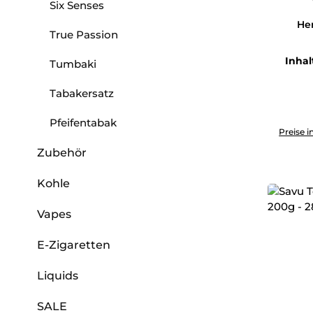
Six Senses
Her
True Passion
Inhal
Tumbaki
Tabakersatz
Produkt 
Pfeifentabak
Preise i
Zubehör
Kohle
Vapes
E-Zigaretten
Liquids
SALE