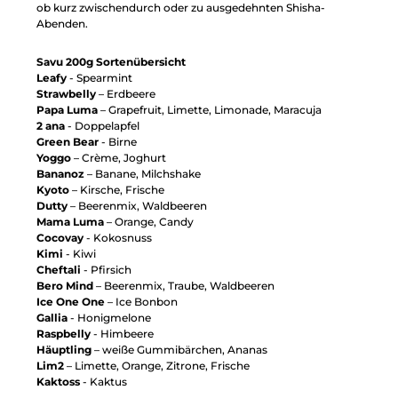
ob kurz zwischendurch oder zu ausgedehnten Shisha-
Abenden.
Savu 200g Sortenübersicht
Leafy
- Spearmint
Strawbelly
– Erdbeere
Papa Luma
– Grapefruit, Limette, Limonade, Maracuja
2 ana
- Doppelapfel
Green Bear
- Birne
Yoggo
– Crème, Joghurt
Bananoz
– Banane, Milchshake
Kyoto
– Kirsche, Frische
Dutty
– Beerenmix, Waldbeeren
Mama Luma
– Orange, Candy
Cocovay
- Kokosnuss
Kimi
- Kiwi
Cheftali
- Pfirsich
Bero Mind
– Beerenmix, Traube, Waldbeeren
Ice One One
– Ice Bonbon
Gallia
- Honigmelone
Raspbelly
- Himbeere
Häuptling
– weiße Gummibärchen, Ananas
Lim2
– Limette, Orange, Zitrone, Frische
Kaktoss
- Kaktus