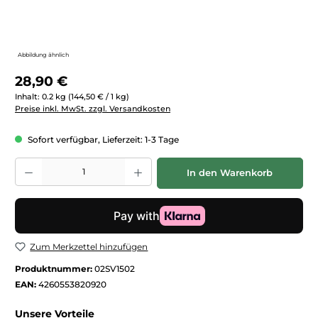
Abbildung ähnlich
Regulärer Preis:
28,90 €
Inhalt:
0.2 kg
(144,50 € / 1 kg)
Preise inkl. MwSt. zzgl. Versandkosten
Sofort verfügbar, Lieferzeit: 1-3 Tage
Produkt Anzahl: Gib den gewünschten Wert ein oder benutze die Schaltfläc
In den Warenkorb
Zum Merkzettel hinzufügen
Produktnummer:
02SV1502
EAN:
4260553820920
Unsere Vorteile