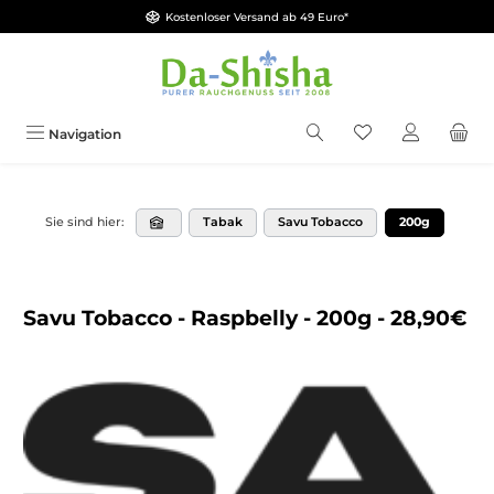
Kostenloser Versand ab 49 Euro*
Zum Hauptinhalt springen
Du hast 0 Produkt
Navigation
Tabak
Savu Tobacco
200g
Sie sind hier:
Savu Tobacco - Raspbelly - 200g - 28,90€