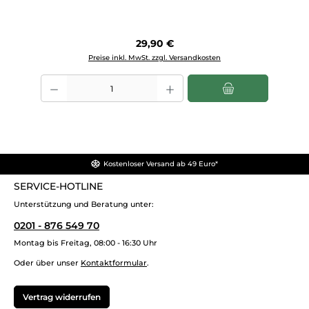
Regulärer Preis:
29,90 €
Preise inkl. MwSt. zzgl. Versandkosten
Produkt Anzahl: Gib den gewünschten Wert ein oder benutze die Sch
Kostenloser Versand ab 49 Euro*
SERVICE-HOTLINE
Unterstützung und Beratung unter:
0201 - 876 549 70
Montag bis Freitag, 08:00 - 16:30 Uhr
Oder über unser
Kontaktformular
.
Vertrag widerrufen