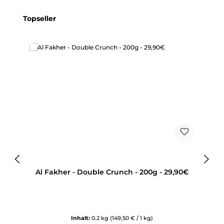
Produktgalerie überspringen
Topseller
Al Fakher - Double Crunch - 200g - 29,90€
Inhalt:
0.2 kg
(149,50 € / 1 kg)