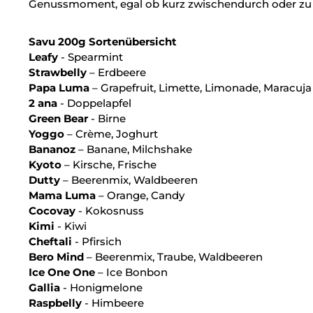
Genussmoment, egal ob kurz zwischendurch oder zu
Savu 200g Sortenübersicht
Leafy
- Spearmint
Strawbelly
– Erdbeere
Papa Luma
– Grapefruit, Limette, Limonade, Maracuja
2 ana
- Doppelapfel
Green Bear
- Birne
Yoggo
– Crème, Joghurt
Bananoz
– Banane, Milchshake
Kyoto
– Kirsche, Frische
Dutty
– Beerenmix, Waldbeeren
Mama Luma
– Orange, Candy
Cocovay
- Kokosnuss
Kimi
- Kiwi
Cheftali
- Pfirsich
Bero Mind
– Beerenmix, Traube, Waldbeeren
Ice One One
– Ice Bonbon
Gallia
- Honigmelone
Raspbelly
- Himbeere