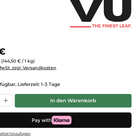
eis:
 €
g
(144,50 € / 1 kg)
 MwSt. zzgl. Versandkosten
fügbar, Lieferzeit: 1-3 Tage
hl: Gib den gewünschten Wert ein oder benutze die Schaltfl
In den Warenkorb
ttel hinzufügen