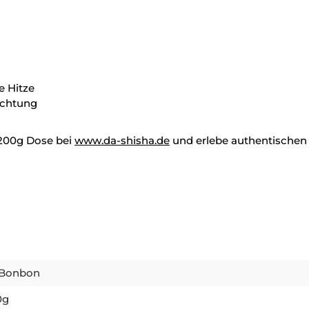
e Hitze
dichtung
 200g Dose bei
www.da-shisha.de
und erlebe authentischen
eBonbon
0g