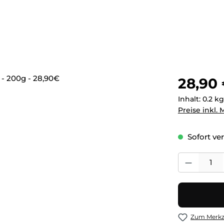
Regulärer Pr
28,90
Inhalt:
0.2 k
Preise inkl.
Sofort ver
Produkt Anza
Zum Merkze