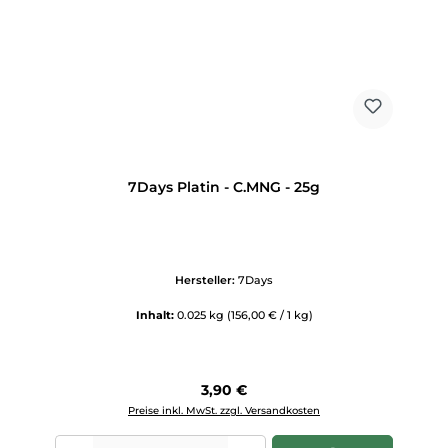
7Days Platin - C.MNG - 25g
Hersteller:
7Days
Inhalt:
0.025 kg
(156,00 € / 1 kg)
Regulärer Preis:
3,90 €
Preise inkl. MwSt. zzgl. Versandkosten
Produkt Anzahl: Gib den gewünschten Wert ein oder benutze die Scha