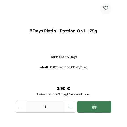
7Days Platin - Passion On I. - 25g
Hersteller:
7Days
Inhalt:
0.025 kg
(156,00 € / 1 kg)
Regulärer Preis:
3,90 €
Preise inkl. MwSt. zzgl. Versandkosten
Produkt Anzahl: Gib den gewünschten Wert ein oder benutze die Scha