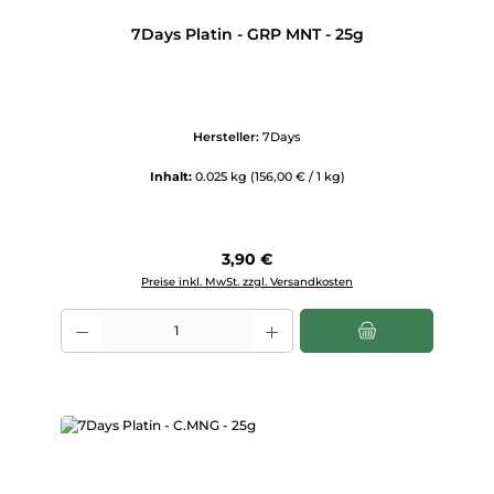
7Days Platin - GRP MNT - 25g
Hersteller:
7Days
Inhalt:
0.025 kg
(156,00 € / 1 kg)
Regulärer Preis:
3,90 €
Preise inkl. MwSt. zzgl. Versandkosten
Produkt Anzahl: Gib den gewünschten Wert ein oder benutze die Scha