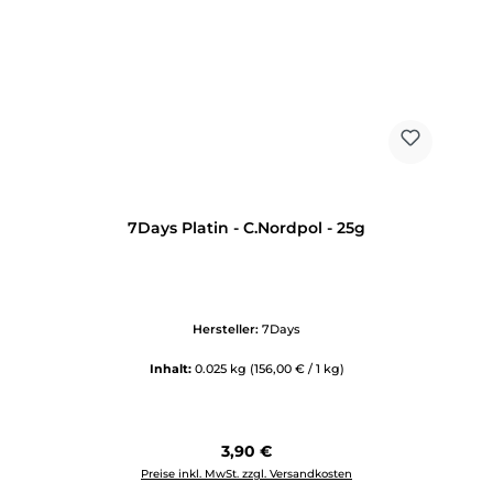
7Days Platin - C.Nordpol - 25g
Hersteller:
7Days
Inhalt:
0.025 kg
(156,00 € / 1 kg)
Regulärer Preis:
3,90 €
Preise inkl. MwSt. zzgl. Versandkosten