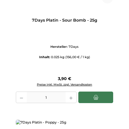
7Days Platin - Sour Bomb - 25g
Hersteller:
7Days
Inhalt:
0.025 kg
(156,00 € / 1 kg)
Regulärer Preis:
3,90 €
Preise inkl. MwSt. zzgl. Versandkosten
Produkt Anzahl: Gib den gewünschten Wert ein oder benutze die Scha