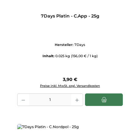
7Days Platin - C.App - 25g
Hersteller:
7Days
Inhalt:
0.025 kg
(156,00 € / 1 kg)
Regulärer Preis:
3,90 €
Preise inkl. MwSt. zzgl. Versandkosten
Produkt Anzahl: Gib den gewünschten Wert ein oder benutze die Scha