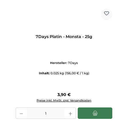
7Days Platin - Monsta - 25g
Hersteller:
7Days
Inhalt:
0.025 kg
(156,00 € / 1 kg)
Regulärer Preis:
3,90 €
Preise inkl. MwSt. zzgl. Versandkosten
Produkt Anzahl: Gib den gewünschten Wert ein oder benutze die Scha