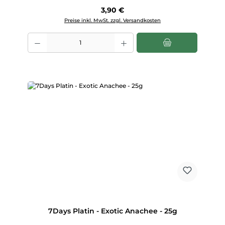
Regulärer Preis:
3,90 €
Preise inkl. MwSt. zzgl. Versandkosten
Produkt Anzahl: Gib den gewünschten Wert ein oder benutze die Scha
7Days Platin - Exotic Anachee - 25g