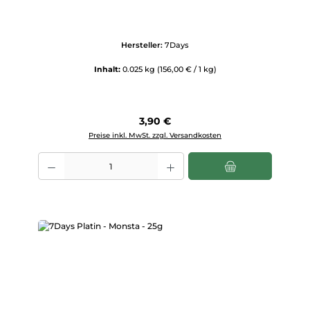
Hersteller:
7Days
Inhalt:
0.025 kg
(156,00 € / 1 kg)
Regulärer Preis:
3,90 €
Preise inkl. MwSt. zzgl. Versandkosten
Produkt Anzahl: Gib den gewünschten Wert ein oder benutze die Scha