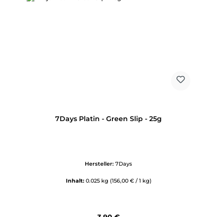
7Days Platin - Green Slip - 25g
Hersteller:
7Days
Inhalt:
0.025 kg
(156,00 € / 1 kg)
Regulärer Preis: