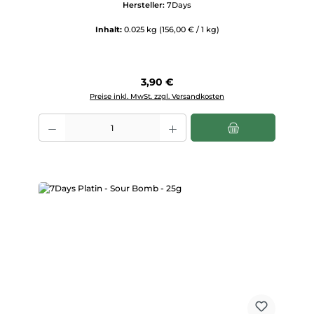
Hersteller:
7Days
Inhalt:
0.025 kg
(156,00 € / 1 kg)
Regulärer Preis:
3,90 €
Preise inkl. MwSt. zzgl. Versandkosten
Produkt Anzahl: Gib den gewünschten Wert ein oder benutze die Scha