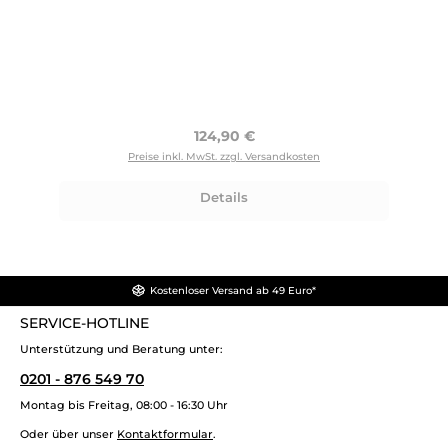
Regulärer Preis:
124,90 €
Preise inkl. MwSt. zzgl. Versandkosten
Details
Kostenloser Versand ab 49 Euro*
SERVICE-HOTLINE
Unterstützung und Beratung unter:
0201 - 876 549 70
Montag bis Freitag, 08:00 - 16:30 Uhr
Oder über unser
Kontaktformular
.