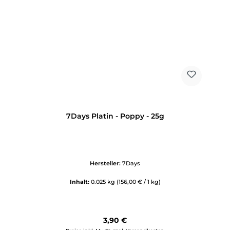
7Days Platin - Poppy - 25g
Hersteller:
7Days
Inhalt:
0.025 kg
(156,00 € / 1 kg)
Regulärer Preis:
3,90 €