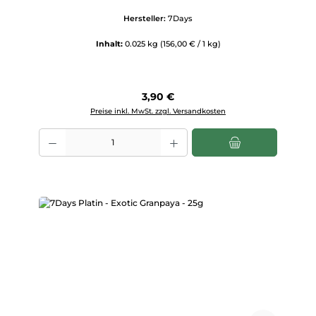
Hersteller:
7Days
Inhalt:
0.025 kg
(156,00 € / 1 kg)
Regulärer Preis:
3,90 €
Preise inkl. MwSt. zzgl. Versandkosten
Produkt Anzahl: Gib den gewünschten Wert ein oder benutze die Scha