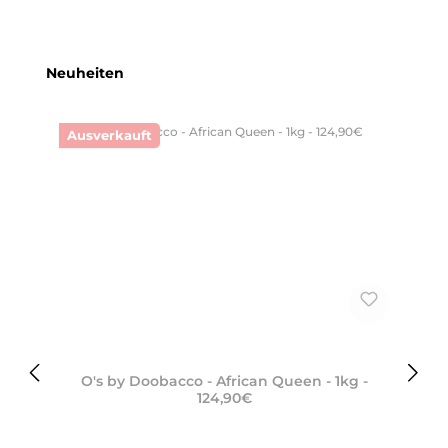
Produktgalerie überspringen
Neuheiten
Ausverkauft
O's by Doobacco - African Queen - 1kg -
124,90€