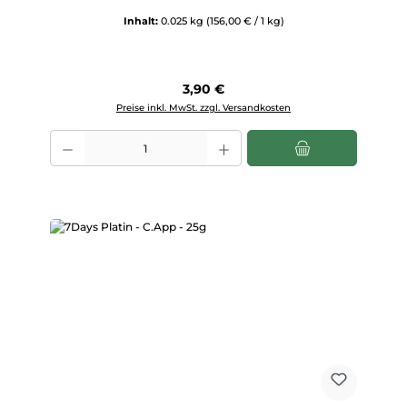
Inhalt:
0.025 kg
(156,00 € / 1 kg)
Regulärer Preis:
3,90 €
Preise inkl. MwSt. zzgl. Versandkosten
Produkt Anzahl: Gib den gewünschten Wert ein oder benutze die Scha