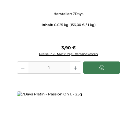
Hersteller:
7Days
Inhalt:
0.025 kg
(156,00 € / 1 kg)
Regulärer Preis:
3,90 €
Preise inkl. MwSt. zzgl. Versandkosten
Produkt Anzahl: Gib den gewünschten Wert ein oder benutze die Scha