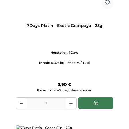
7Days Platin - Exotic Granpaya - 25g
Hersteller:
7Days
Inhalt:
0.025 kg
(156,00 € / 1 kg)
Regulärer Preis:
3,90 €
Preise inkl. MwSt. zzgl. Versandkosten
Produkt Anzahl: Gib den gewünschten Wert ein oder benutze die Scha