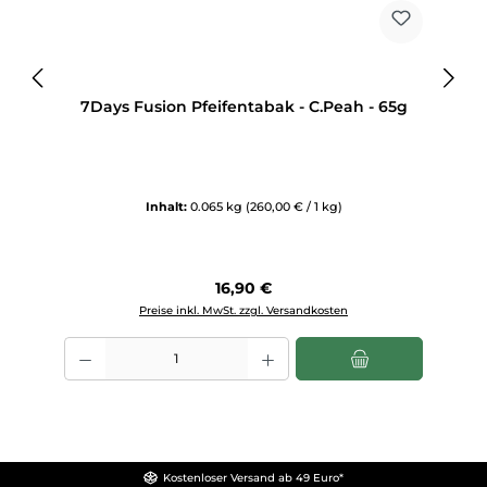
7Days Fusion Pfeifentabak - C.Peah - 65g
Inhalt:
0.065 kg
(260,00 € / 1 kg)
Regulärer Preis:
16,90 €
Preise inkl. MwSt. zzgl. Versandkosten
Produkt Anzahl: Gib den gewünschten Wert ein oder benutze die Sch
Kostenloser Versand ab 49 Euro*