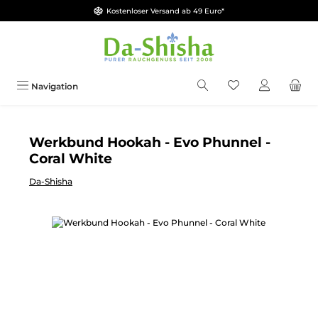
Kostenloser Versand ab 49 Euro*
Zum Hauptinhalt springen
Du hast 0 Produkt
Navigation
Werkbund Hookah - Evo Phunnel -
Coral White
Da-Shisha
Bildergalerie überspringen