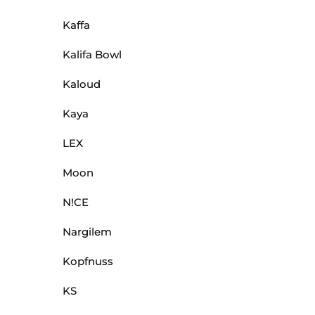
Kaffa
Kalifa Bowl
Kaloud
Kaya
LEX
Moon
N!CE
Nargilem
Kopfnuss
KS