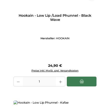
Hookain - Low Lip /Load Phunnel - Black
Wave
Hersteller:
HOOKAIN
Regulärer Preis:
24,90 €
Preise inkl. MwSt. zzgl. Versandkosten
Produkt Anzahl: Gib den gewünschten Wert ein oder benutze die Scha