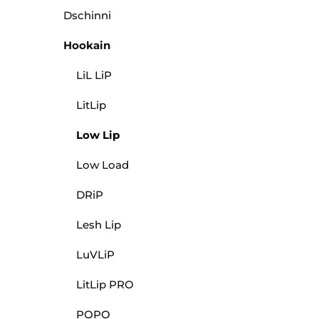
Dschinni
Hookain
LiL LiP
LitLip
Low Lip
Low Load
DRiP
Lesh Lip
LuVLiP
LitLip PRO
POPO