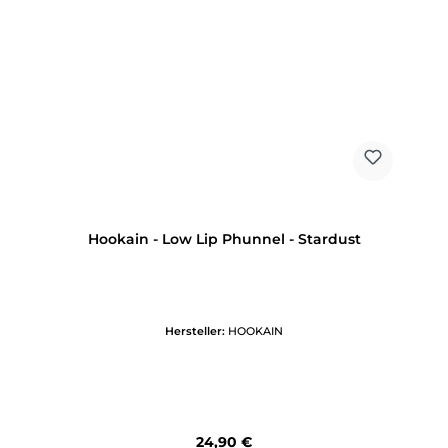
Hookain - Low Lip Phunnel - Stardust
Hersteller:
HOOKAIN
Regulärer Preis:
24,90 €