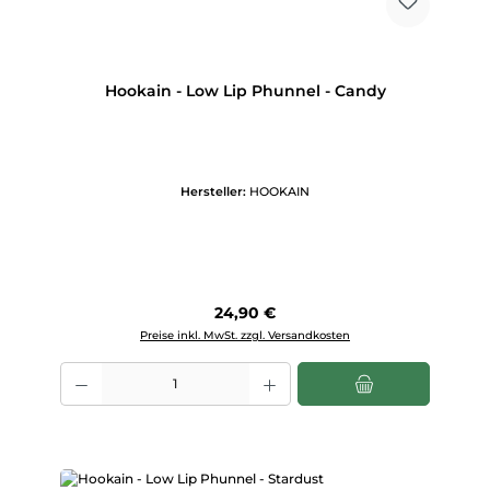
Hookain - Low Lip Phunnel - Candy
Hersteller:
HOOKAIN
Regulärer Preis:
24,90 €
Preise inkl. MwSt. zzgl. Versandkosten
Produkt Anzahl: Gib den gewünschten Wert ein oder benutze die Scha