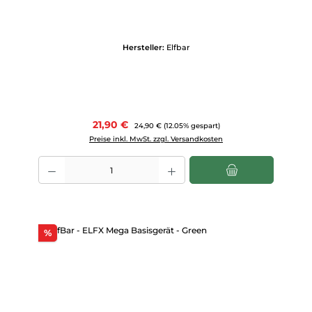
Hersteller:
Elfbar
Verkaufspreis:
21,90 €
Regulärer Preis:
24,90 €
(12.05% gespart)
Preise inkl. MwSt. zzgl. Versandkosten
Produkt Anzahl: Gib den gewünschten Wert ein oder benutze die Scha
Rabatt
%