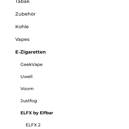
Tabak
Zubehör
Kohle
Vapes
E-Zigaretten
GeekVape
Uwell
Voom
Justfog
ELFX by Elfbar
ELFX 2