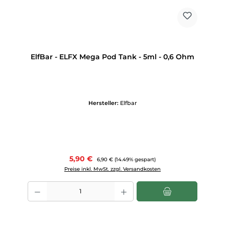
ElfBar - ELFX Mega Pod Tank - 5ml - 0,6 Ohm
Hersteller:
Elfbar
Verkaufspreis:
5,90 €
Regulärer Preis:
6,90 €
(14.49% gespart)
Preise inkl. MwSt. zzgl. Versandkosten
Produkt Anzahl: Gib den gewünschten Wert ein oder benutze die Scha