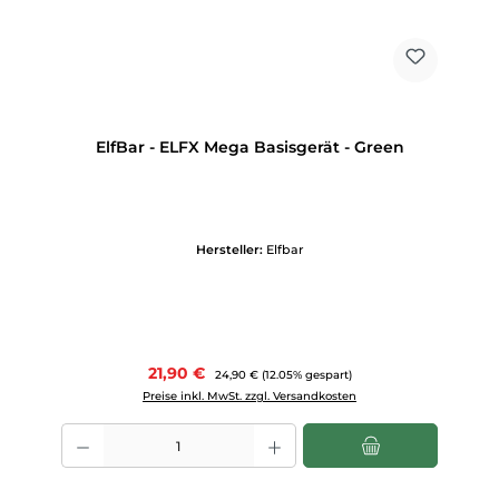
ElfBar - ELFX Mega Basisgerät - Green
Hersteller:
Elfbar
Verkaufspreis:
21,90 €
Regulärer Preis:
24,90 €
(12.05% gespart)
Preise inkl. MwSt. zzgl. Versandkosten
Produkt Anzahl: Gib den gewünschten Wert ein oder benutze die Scha