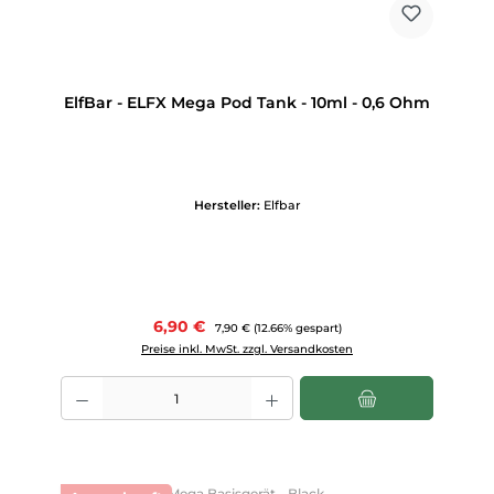
ElfBar - ELFX Mega Pod Tank - 10ml - 0,6 Ohm
Hersteller:
Elfbar
Verkaufspreis:
6,90 €
Regulärer Preis:
7,90 €
(12.66% gespart)
Preise inkl. MwSt. zzgl. Versandkosten
Produkt Anzahl: Gib den gewünschten Wert ein oder benutze die Scha