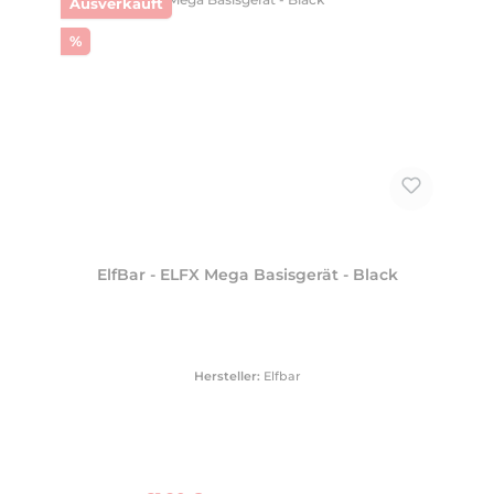
Ausverkauft
Rabatt
%
ElfBar - ELFX Mega Basisgerät - Black
Hersteller:
Elfbar