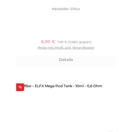
Hersteller:
Elfbar
Verkaufspreis:
6,90 €
Regulärer Preis:
7,90 €
(12.66% gespart)
Preise inkl. MwSt. zzgl. Versandkosten
Details
Rabatt
%