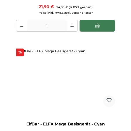
Verkaufspreis:
21,90 €
Regulärer Preis:
24,90 €
(12.05% gespart)
Preise inkl. MwSt. zzgl. Versandkosten
Produkt Anzahl: Gib den gewünschten Wert ein oder benutze die Scha
Rabatt
%
ElfBar - ELFX Mega Basisgerät - Cyan