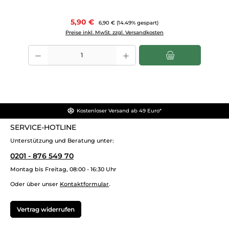
Verkaufspreis:
5,90 €
Regulärer Preis:
6,90 €
(14.49% gespart)
Preise inkl. MwSt. zzgl. Versandkosten
Produkt Anzahl: Gib den gewünschten Wert ein oder benutze die Scha
Kostenloser Versand ab 49 Euro*
SERVICE-HOTLINE
Unterstützung und Beratung unter:
0201 - 876 549 70
Montag bis Freitag, 08:00 - 16:30 Uhr
Oder über unser
Kontaktformular
.
Vertrag widerrufen