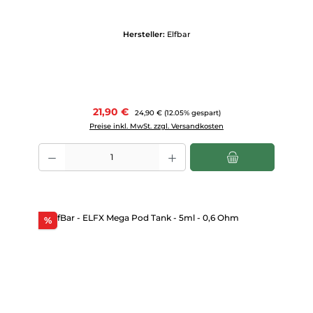
Hersteller:
Elfbar
Verkaufspreis:
21,90 €
Regulärer Preis:
24,90 €
(12.05% gespart)
Preise inkl. MwSt. zzgl. Versandkosten
Produkt Anzahl: Gib den gewünschten Wert ein oder benutze die Scha
Rabatt
%