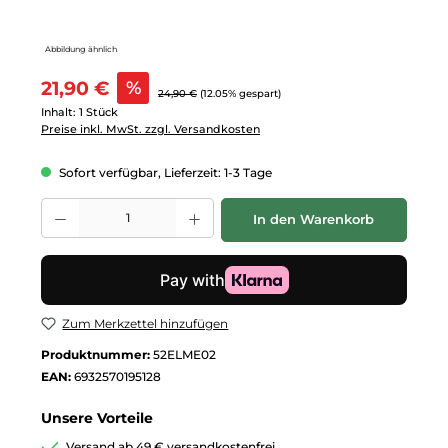
Abbildung ähnlich
Verkaufspreis:
21,90 €
%
Regulärer Preis:
24,90 €
(12.05% gespart)
Inhalt:
1 Stück
Preise inkl. MwSt. zzgl. Versandkosten
Sofort verfügbar, Lieferzeit: 1-3 Tage
Produkt Anzahl: Gib den gewünschten Wert ein oder benutze die Schalt
In den Warenkorb
Zum Merkzettel hinzufügen
Produktnummer:
52ELME02
EAN:
6932570195128
Unsere Vorteile
Versand ab 49 € versandkostenfrei