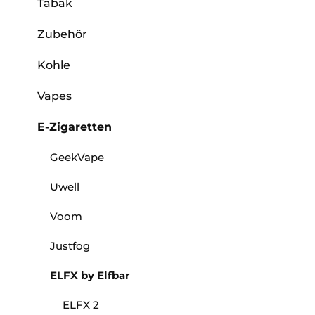
Tabak
Zubehör
Kohle
Vapes
E-Zigaretten
GeekVape
Uwell
Voom
Justfog
ELFX by Elfbar
ELFX 2