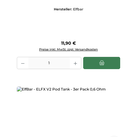
Hersteller:
Elfbar
Regulärer Preis:
11,90 €
Preise inkl. MwSt. zzgl. Versandkosten
Produkt Anzahl: Gib den gewünschten Wert ein oder benutze die Scha