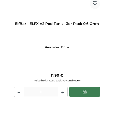
ElfBar - ELFX V2 Pod Tank - 3er Pack 0,6 Ohm
Hersteller:
Elfbar
Regulärer Preis:
11,90 €
Preise inkl. MwSt. zzgl. Versandkosten
Produkt Anzahl: Gib den gewünschten Wert ein oder benutze die Scha