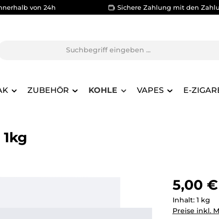
nnerhalb von 24h
Sichere Zahlung mit den Zahl
AK
ZUBEHÖR
KOHLE
VAPES
E-ZIGAR
 1kg
Regulärer Pr
5,00 €
Inhalt:
1 kg
Preise inkl. 