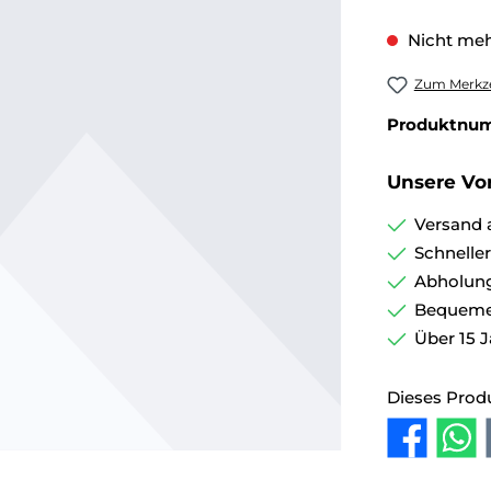
Nicht meh
Zum Merkze
Produktnu
Unsere Vor
Versand 
Schnelle
Abholung
Bequemer
Über 15 J
Dieses Prod