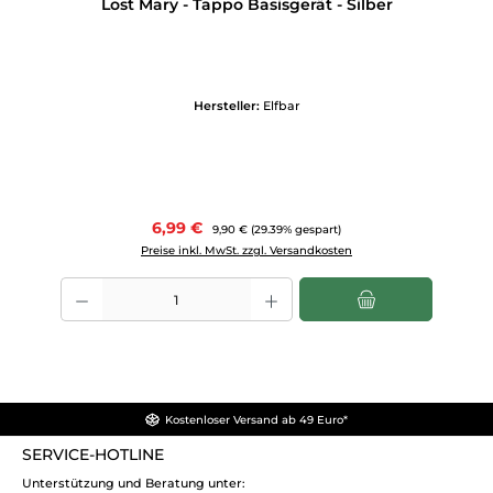
Lost Mary - Tappo Basisgerät - Silber
Hersteller:
Elfbar
Verkaufspreis:
6,99 €
Regulärer Preis:
9,90 €
(29.39% gespart)
Preise inkl. MwSt. zzgl. Versandkosten
Produkt Anzahl: Gib den gewünschten Wert ein oder benutze die Scha
Kostenloser Versand ab 49 Euro*
SERVICE-HOTLINE
Unterstützung und Beratung unter: