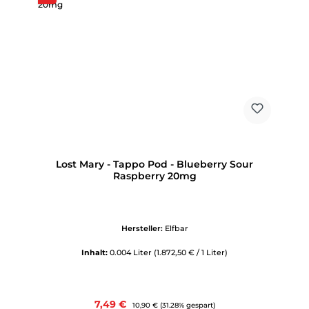
Lost Mary - Tappo Pod - Blueberry Sour
Raspberry 20mg
Hersteller:
Elfbar
Inhalt:
0.004 Liter
(1.872,50 € / 1 Liter)
Verkaufspreis:
7,49 €
Regulärer Preis:
10,90 €
(31.28% gespart)