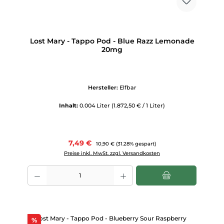
Lost Mary - Tappo Pod - Blue Razz Lemonade
20mg
Hersteller:
Elfbar
Inhalt:
0.004 Liter
(1.872,50 € / 1 Liter)
Verkaufspreis:
7,49 €
Regulärer Preis:
10,90 €
(31.28% gespart)
Preise inkl. MwSt. zzgl. Versandkosten
Produkt Anzahl: Gib den gewünschten Wert ein oder benutze die Scha
Rabatt
%