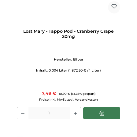
Lost Mary - Tappo Pod - Cranberry Grape
20mg
Hersteller:
Elfbar
Inhalt:
0.004 Liter
(1.872,50 € / 1 Liter)
Verkaufspreis:
7,49 €
Regulärer Preis:
10,90 €
(31.28% gespart)
Preise inkl. MwSt. zzgl. Versandkosten
Produkt Anzahl: Gib den gewünschten Wert ein oder benutze die Scha