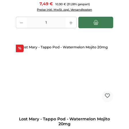
Verkaufspreis:
7,49 €
Regulärer Preis:
10,90 €
(31.28% gespart)
Preise inkl. MwSt. zzgl. Versandkosten
Produkt Anzahl: Gib den gewünschten Wert ein oder benutze die Scha
Rabatt
%
Lost Mary - Tappo Pod - Watermelon Mojito
20mg