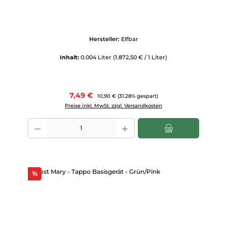
Hersteller:
Elfbar
Inhalt:
0.004 Liter
(1.872,50 € / 1 Liter)
Verkaufspreis:
7,49 €
Regulärer Preis:
10,90 €
(31.28% gespart)
Preise inkl. MwSt. zzgl. Versandkosten
Produkt Anzahl: Gib den gewünschten Wert ein oder benutze die Scha
Rabatt
%