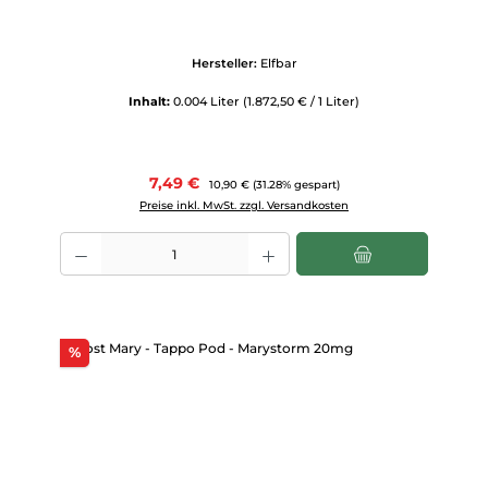
Hersteller:
Elfbar
Inhalt:
0.004 Liter
(1.872,50 € / 1 Liter)
Verkaufspreis:
7,49 €
Regulärer Preis:
10,90 €
(31.28% gespart)
Preise inkl. MwSt. zzgl. Versandkosten
Produkt Anzahl: Gib den gewünschten Wert ein oder benutze die Scha
Rabatt
%