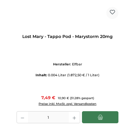
Lost Mary - Tappo Pod - Marystorm 20mg
Hersteller:
Elfbar
Inhalt:
0.004 Liter
(1.872,50 € / 1 Liter)
Verkaufspreis:
7,49 €
Regulärer Preis:
10,90 €
(31.28% gespart)
Preise inkl. MwSt. zzgl. Versandkosten
Produkt Anzahl: Gib den gewünschten Wert ein oder benutze die Scha