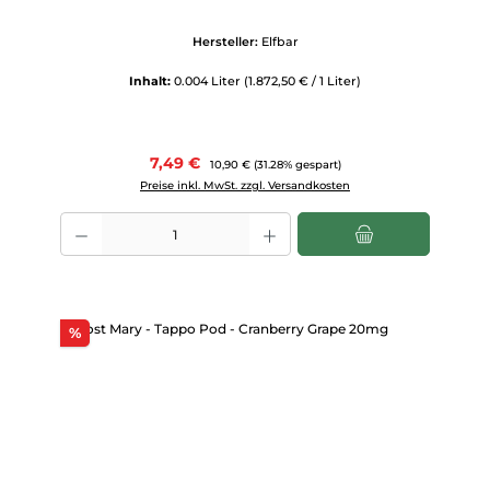
Hersteller:
Elfbar
Inhalt:
0.004 Liter
(1.872,50 € / 1 Liter)
Verkaufspreis:
7,49 €
Regulärer Preis:
10,90 €
(31.28% gespart)
Preise inkl. MwSt. zzgl. Versandkosten
Produkt Anzahl: Gib den gewünschten Wert ein oder benutze die Scha
Rabatt
%