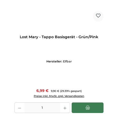
Lost Mary - Tappo Basisgerät - Grün/Pink
Hersteller:
Elfbar
Verkaufspreis:
6,99 €
Regulärer Preis:
9,90 €
(29.39% gespart)
Preise inkl. MwSt. zzgl. Versandkosten
Produkt Anzahl: Gib den gewünschten Wert ein oder benutze die Scha