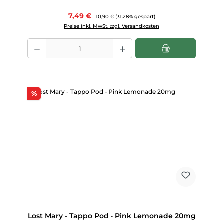
Verkaufspreis:
7,49 €
Regulärer Preis:
10,90 €
(31.28% gespart)
Preise inkl. MwSt. zzgl. Versandkosten
Produkt Anzahl: Gib den gewünschten Wert ein oder benutze die Scha
Rabatt
%
Lost Mary - Tappo Pod - Pink Lemonade 20mg