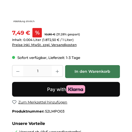
Abbildung ähnlich
Verkaufspreis:
7,49 €
%
Regulärer Preis:
10,90 €
(31.28% gespart)
Inhalt:
0.004 Liter
(1.872,50 € / 1 Liter)
Preise inkl. MwSt. zzgl. Versandkosten
Sofort verfügbar, Lieferzeit: 1-3 Tage
Produkt Anzahl: Gib den gewünschten Wert ein oder benutze die Schalt
In den Warenkorb
Zum Merkzettel hinzufügen
Produktnummer:
52LMPO03
Unsere Vorteile
Versand ab 49 € versandkostenfrei