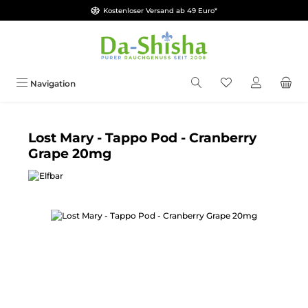
Kostenloser Versand ab 49 Euro*
Zum Hauptinhalt springen
Du hast 0 Produkt
Navigation
Lost Mary - Tappo Pod - Cranberry
Grape 20mg
Bildergalerie überspringen