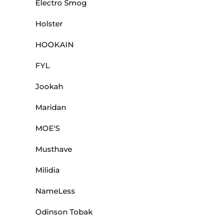
Electro Smog
Holster
HOOKAIN
FYL
Jookah
Maridan
MOE'S
Musthave
Milidia
NameLess
Odinson Tobak