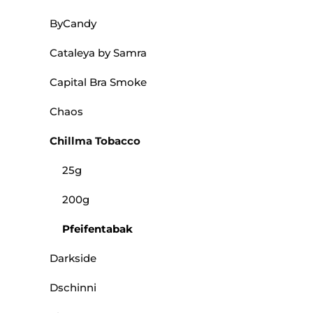
ByCandy
Cataleya by Samra
Capital Bra Smoke
Chaos
Chillma Tobacco
25g
200g
Pfeifentabak
Darkside
Dschinni